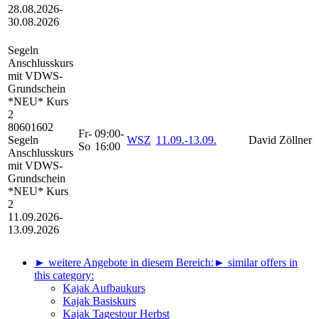
28.08.2026-
30.08.2026
Segeln
Anschlusskurs
mit VDWS-
Grundschein
*NEU*
Kurs
2
80601602
Fr-
09:00-
Segeln
WSZ
11.09.-
13.09.
David Zöllner
So
16:00
Anschlusskurs
mit VDWS-
Grundschein
*NEU* Kurs
2
11.09.2026-
13.09.2026
► weitere Angebote in diesem Bereich:
► similar offers in
this category:
Kajak Aufbaukurs
Kajak Basiskurs
Kajak Tagestour Herbst