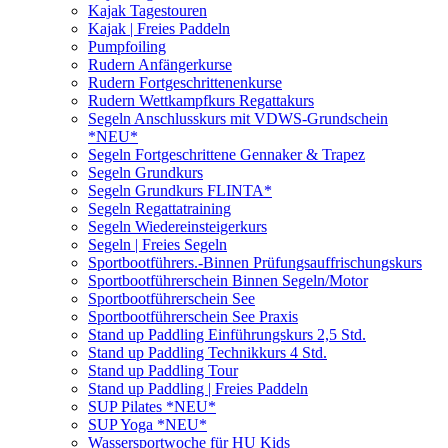
Kajak Tagestouren
Kajak | Freies Paddeln
Pumpfoiling
Rudern Anfängerkurse
Rudern Fortgeschrittenenkurse
Rudern Wettkampfkurs Regattakurs
Segeln Anschlusskurs mit VDWS-Grundschein
*NEU*
Segeln Fortgeschrittene Gennaker & Trapez
Segeln Grundkurs
Segeln Grundkurs FLINTA*
Segeln Regattatraining
Segeln Wiedereinsteigerkurs
Segeln | Freies Segeln
Sportbootführers.-Binnen Prüfungsauffrischungskurs
Sportbootführerschein Binnen Segeln/Motor
Sportbootführerschein See
Sportbootführerschein See Praxis
Stand up Paddling Einführungskurs 2,5 Std.
Stand up Paddling Technikkurs 4 Std.
Stand up Paddling Tour
Stand up Paddling | Freies Paddeln
SUP Pilates *NEU*
SUP Yoga *NEU*
Wassersportwoche für HU Kids