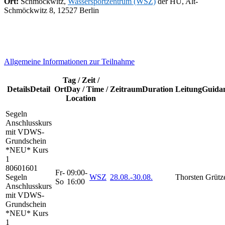
Ort:
Schmöckwitz,
Wassersportzentrum (WSZ)
der HU, Alt-
Schmöckwitz 8, 12527 Berlin
A
llgemeine Informationen zur Teilnahme
Tag / Zeit /
Details
Detail
Ort
Day / Time /
Zeitraum
Duration
Leitung
Guida
Location
Segeln
Anschlusskurs
mit VDWS-
Grundschein
*NEU*
Kurs
1
80601601
Fr-
09:00-
Segeln
WSZ
28.08.-
30.08.
Thorsten Grütz
So
16:00
Anschlusskurs
mit VDWS-
Grundschein
*NEU* Kurs
1