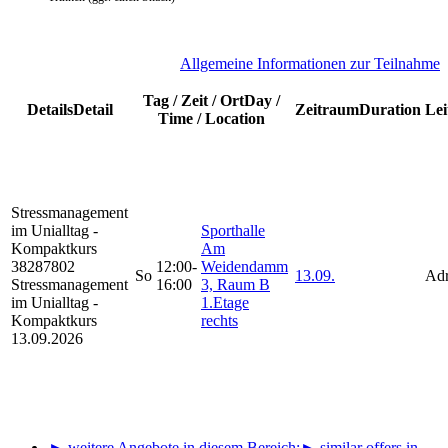
A
llgemeine Informationen zur Teilnahme
Tag / Zeit / Ort
Day /
Details
Detail
Zeitraum
Duration
Lei
Time / Location
Stressmanagement
im Unialltag -
Sporthalle
Kompaktkurs
Am
38287802
12:00-
Weidendamm
So
13.09.
Ad
Stressmanagement
16:00
3, Raum B
im Unialltag -
1.Etage
Kompaktkurs
rechts
13.09.2026
► weitere Angebote in diesem Bereich:
► similar offers in