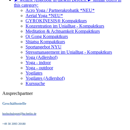
this category:
Acro Yoga / Partnerakrobatik *NEU*
Aerial Yoga *NEU*
GYROKINESIS® Kompaktkurs
Konzentration im Unialltag - Kompaktkurs
Meditation & Achtsamkeit Kompaktkurs
Qi Gong Kompaktkurs
Shiatsu Kompaktkurs
Sportangebot NYU
Stressmanagement im Unialltag - Kompaktkurs
Yoga (Adlershof)
Yoga - indoor
Yoga - outdoor
Yogilates
Yogilates (Adlershof)
Kurssuche
Ansprechpartner
Geschäftsstelle
hochschulsport@hu-berlin.de
+49 30 2093 20180