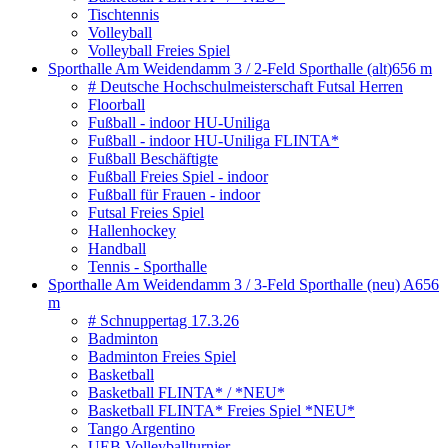
Tischtennis
Volleyball
Volleyball Freies Spiel
Sporthalle Am Weidendamm 3 / 2-Feld Sporthalle (alt)
656 m
# Deutsche Hochschulmeisterschaft Futsal Herren
Floorball
Fußball - indoor HU-Uniliga
Fußball - indoor HU-Uniliga FLINTA*
Fußball Beschäftigte
Fußball Freies Spiel - indoor
Fußball für Frauen - indoor
Futsal Freies Spiel
Hallenhockey
Handball
Tennis - Sporthalle
Sporthalle Am Weidendamm 3 / 3-Feld Sporthalle (neu) A
656
m
# Schnuppertag 17.3.26
Badminton
Badminton Freies Spiel
Basketball
Basketball FLINTA* / *NEU*
Basketball FLINTA* Freies Spiel *NEU*
Tango Argentino
UEB Volleyballturnier