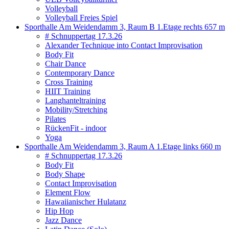
Volleyball
Volleyball Freies Spiel
Sporthalle Am Weidendamm 3, Raum B 1.Etage rechts
657 m
# Schnuppertag 17.3.26
Alexander Technique into Contact Improvisation
Body Fit
Chair Dance
Contemporary Dance
Cross Training
HIIT Training
Langhanteltraining
Mobility/Stretching
Pilates
RückenFit - indoor
Yoga
Sporthalle Am Weidendamm 3, Raum A 1.Etage links
660 m
# Schnuppertag 17.3.26
Body Fit
Body Shape
Contact Improvisation
Element Flow
Hawaiianischer Hulatanz
Hip Hop
Jazz Dance