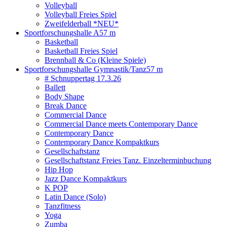
Volleyball
Volleyball Freies Spiel
Zweifelderball *NEU*
Sportforschungshalle A
57 m
Basketball
Basketball Freies Spiel
Brennball & Co (Kleine Spiele)
Sportforschungshalle Gymnastik/Tanz
57 m
# Schnuppertag 17.3.26
Ballett
Body Shape
Break Dance
Commercial Dance
Commercial Dance meets Contemporary Dance
Contemporary Dance
Contemporary Dance Kompaktkurs
Gesellschaftstanz
Gesellschaftstanz Freies Tanz. Einzelterminbuchung
Hip Hop
Jazz Dance Kompaktkurs
K POP
Latin Dance (Solo)
Tanzfitness
Yoga
Zumba