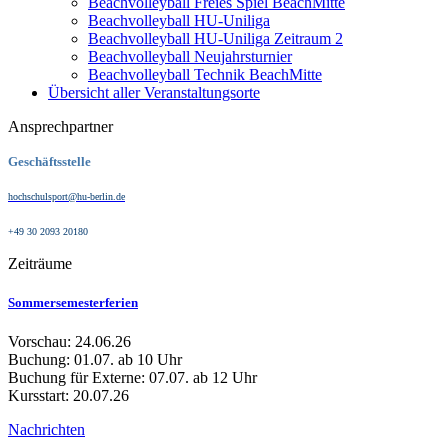
Beachvolleyball Freies Spiel BeachMitte
Beachvolleyball HU-Uniliga
Beachvolleyball HU-Uniliga Zeitraum 2
Beachvolleyball Neujahrsturnier
Beachvolleyball Technik BeachMitte
Übersicht aller Veranstaltungsorte
Ansprechpartner
Geschäftsstelle
hochschulsport@hu-berlin.de
+49 30 2093 20180
Zeiträume
Sommersemesterferien
Vorschau: 24.06.26
Buchung: 01.07. ab 10 Uhr
Buchung für Externe: 07.07. ab 12 Uhr
Kursstart: 20.07.26
Nachrichten