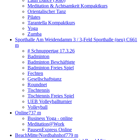
Latin Dance (Solo)
Meditation & Achtsamkeit Kompaktkurs
Orientalischer Tanz
Pilates
Tarantella Kompaktkurs
Yoga
Zumba
Sporthalle Am Weidendamm 3 / 3-Feld Sporthalle (neu) C
661
m
# Schnuppertag 17.3.26
Badminton
Badminton Beschäftigte
Badminton Freies Spiel
Fechten
Gesellschaftstanz
Roundnet
Tischtennis
Tischtennis Freies Spiel
UEB Volleyballturnier
Volleyball
Online
737 m
Business Yoga - online
Meditation@Work
PausenExpress Online
BeachMitte/Nordbahnhof
779 m