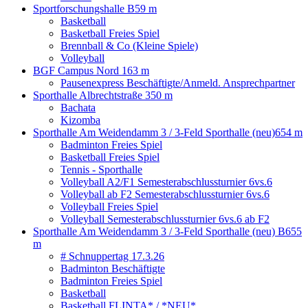
Sportforschungshalle B
59 m
Basketball
Basketball Freies Spiel
Brennball & Co (Kleine Spiele)
Volleyball
BGF Campus Nord
163 m
Pausenexpress Beschäftigte/Anmeld. Ansprechpartner
Sporthalle Albrechtstraße
350 m
Bachata
Kizomba
Sporthalle Am Weidendamm 3 / 3-Feld Sporthalle (neu)
654 m
Badminton Freies Spiel
Basketball Freies Spiel
Tennis - Sporthalle
Volleyball A2/F1 Semesterabschlussturnier 6vs.6
Volleyball ab F2 Semesterabschlussturnier 6vs.6
Volleyball Freies Spiel
Volleyball Semesterabschlussturnier 6vs.6 ab F2
Sporthalle Am Weidendamm 3 / 3-Feld Sporthalle (neu) B
655
m
# Schnuppertag 17.3.26
Badminton Beschäftigte
Badminton Freies Spiel
Basketball
Basketball FLINTA* / *NEU*