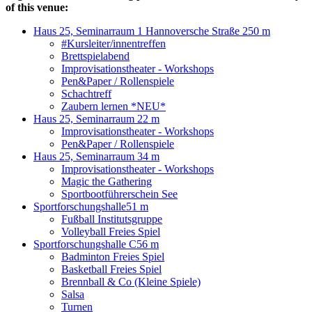
of this venue:
Haus 25, Seminarraum 1 Hannoversche Straße 25
0 m
#Kursleiter/innentreffen
Brettspielabend
Improvisationstheater - Workshops
Pen&Paper / Rollenspiele
Schachtreff
Zaubern lernen *NEU*
Haus 25, Seminarraum 2
2 m
Improvisationstheater - Workshops
Pen&Paper / Rollenspiele
Haus 25, Seminarraum 3
4 m
Improvisationstheater - Workshops
Magic the Gathering
Sportbootführerschein See
Sportforschungshalle
51 m
Fußball Institutsgruppe
Volleyball Freies Spiel
Sportforschungshalle C
56 m
Badminton Freies Spiel
Basketball Freies Spiel
Brennball & Co (Kleine Spiele)
Salsa
Turnen