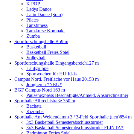
K POP
Ladys Dance
Latin Dance (Solo)
Pilates
Tanzfitness
Tanzkurse Kompakt
Zumba
Sportforschungshalle B
59 m
Basketball
Basketball Freies Spiel
Volleyball
Sportforschungshalle Eingangsbereich
127 m
Laufgruppe
Sportwochen für HU Kids
Campus Nord, Freifläche vor Haus 20
153 m
Jonglieren *NEU*
BGF Campus Nord
163 m
Pausenexpress Beschäftigte/Anmeld. Ansprechpartner
Sporthalle Albrechtstraße
350 m
Bachata
Kizomba
Sporthalle Am Weidendamm 3 / 3-Feld Sporthalle (neu)
654 m
3x3 Basketball Semesterabschlussturnier
3x3 Basketball Semesterabschlussturnier FLINTA*
Badminton Freies Spiel