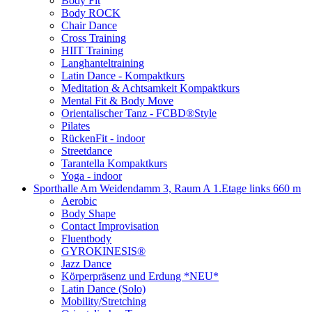
Body Fit
Body ROCK
Chair Dance
Cross Training
HIIT Training
Langhanteltraining
Latin Dance - Kompaktkurs
Meditation & Achtsamkeit Kompaktkurs
Mental Fit & Body Move
Orientalischer Tanz - FCBD®Style
Pilates
RückenFit - indoor
Streetdance
Tarantella Kompaktkurs
Yoga - indoor
Sporthalle Am Weidendamm 3, Raum A 1.Etage links
660 m
Aerobic
Body Shape
Contact Improvisation
Fluentbody
GYROKINESIS®
Jazz Dance
Körperpräsenz und Erdung *NEU*
Latin Dance (Solo)
Mobility/Stretching