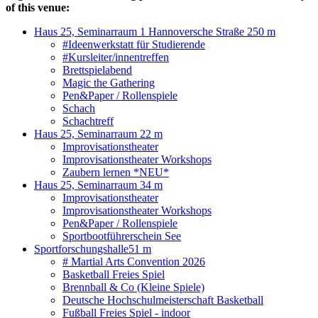
of this venue:
Haus 25, Seminarraum 1 Hannoversche Straße 25
0 m
#Ideenwerkstatt für Studierende
#Kursleiter/innentreffen
Brettspielabend
Magic the Gathering
Pen&Paper / Rollenspiele
Schach
Schachtreff
Haus 25, Seminarraum 2
2 m
Improvisationstheater
Improvisationstheater Workshops
Zaubern lernen *NEU*
Haus 25, Seminarraum 3
4 m
Improvisationstheater
Improvisationstheater Workshops
Pen&Paper / Rollenspiele
Sportbootführerschein See
Sportforschungshalle
51 m
# Martial Arts Convention 2026
Basketball Freies Spiel
Brennball & Co (Kleine Spiele)
Deutsche Hochschulmeisterschaft Basketball
Fußball Freies Spiel - indoor