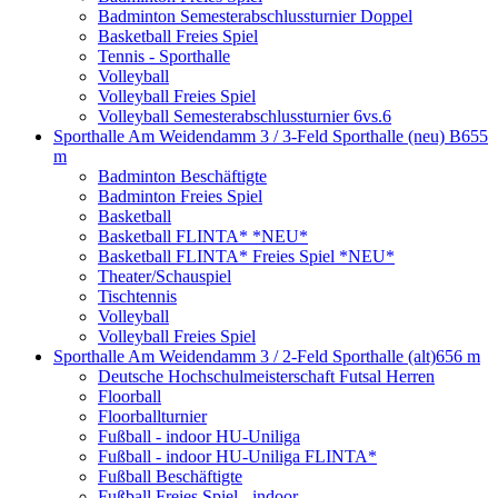
Badminton Semesterabschlussturnier Doppel
Basketball Freies Spiel
Tennis - Sporthalle
Volleyball
Volleyball Freies Spiel
Volleyball Semesterabschlussturnier 6vs.6
Sporthalle Am Weidendamm 3 / 3-Feld Sporthalle (neu) B
655
m
Badminton Beschäftigte
Badminton Freies Spiel
Basketball
Basketball FLINTA* *NEU*
Basketball FLINTA* Freies Spiel *NEU*
Theater/Schauspiel
Tischtennis
Volleyball
Volleyball Freies Spiel
Sporthalle Am Weidendamm 3 / 2-Feld Sporthalle (alt)
656 m
Deutsche Hochschulmeisterschaft Futsal Herren
Floorball
Floorballturnier
Fußball - indoor HU-Uniliga
Fußball - indoor HU-Uniliga FLINTA*
Fußball Beschäftigte
Fußball Freies Spiel - indoor