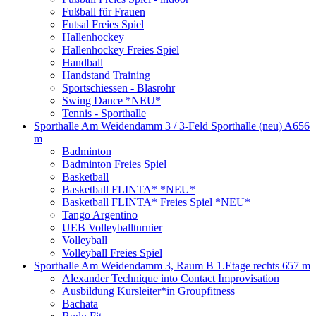
Fußball für Frauen
Futsal Freies Spiel
Hallenhockey
Hallenhockey Freies Spiel
Handball
Handstand Training
Sportschiessen - Blasrohr
Swing Dance *NEU*
Tennis - Sporthalle
Sporthalle Am Weidendamm 3 / 3-Feld Sporthalle (neu) A
656
m
Badminton
Badminton Freies Spiel
Basketball
Basketball FLINTA* *NEU*
Basketball FLINTA* Freies Spiel *NEU*
Tango Argentino
UEB Volleyballturnier
Volleyball
Volleyball Freies Spiel
Sporthalle Am Weidendamm 3, Raum B 1.Etage rechts
657 m
Alexander Technique into Contact Improvisation
Ausbildung Kursleiter*in Groupfitness
Bachata