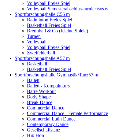
Volleyball Freies Spiel
Volleyball Semesterabschlussturnier 6vs.6
Sportforschungshalle C
56 m
Badminton Freies Spiel
Basketball Freies Spiel
Brennball & Co (Kleine Spiele)
Turnen
Volleyball
Volleyball Freies Spiel
Zweifelderball
Sportforschungshalle A
57 m
Basketball
Basketball Freies Spiel
Sportforschungshalle Gymnastik/Tanz
57 m
Ballett
Ballett - Kompaktkurs
Barre Workout
Body Shape
Break Dance
Commercial Dance
Commercial Dance - Female Performance
Commercial Latin Dance
Contemporary Dance
Gesellschaftstanz
Hip Hop