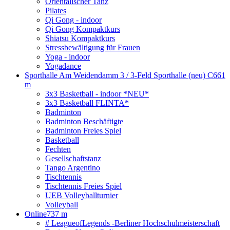
Orientalischer Tanz
Pilates
Qi Gong - indoor
Qi Gong Kompaktkurs
Shiatsu Kompaktkurs
Stressbewältigung für Frauen
Yoga - indoor
Yogadance
Sporthalle Am Weidendamm 3 / 3-Feld Sporthalle (neu) C
661
m
3x3 Basketball - indoor *NEU*
3x3 Basketball FLINTA*
Badminton
Badminton Beschäftigte
Badminton Freies Spiel
Basketball
Fechten
Gesellschaftstanz
Tango Argentino
Tischtennis
Tischtennis Freies Spiel
UEB Volleyballturnier
Volleyball
Online
737 m
# LeagueofLegends -Berliner Hochschulmeisterschaft