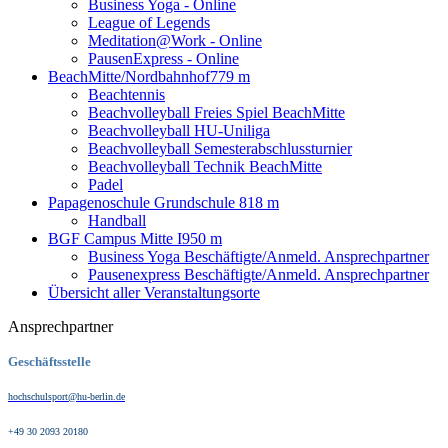
Business Yoga - Online
League of Legends
Meditation@Work - Online
PausenExpress - Online
BeachMitte/Nordbahnhof
779 m
Beachtennis
Beachvolleyball Freies Spiel BeachMitte
Beachvolleyball HU-Uniliga
Beachvolleyball Semesterabschlussturnier
Beachvolleyball Technik BeachMitte
Padel
Papagenoschule Grundschule
818 m
Handball
BGF Campus Mitte I
950 m
Business Yoga Beschäftigte/Anmeld. Ansprechpartner
Pausenexpress Beschäftigte/Anmeld. Ansprechpartner
Übersicht aller Veranstaltungsorte
Ansprechpartner
Geschäftsstelle
hochschulsport@hu-berlin.de
+49 30 2093 20180