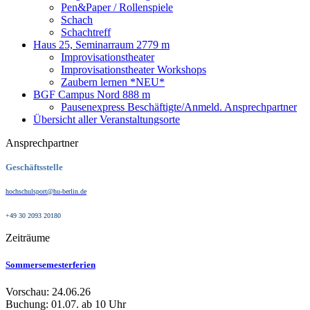
Pen&Paper / Rollenspiele
Schach
Schachtreff
Haus 25, Seminarraum 2
779 m
Improvisationstheater
Improvisationstheater Workshops
Zaubern lernen *NEU*
BGF Campus Nord
888 m
Pausenexpress Beschäftigte/Anmeld. Ansprechpartner
Übersicht aller Veranstaltungsorte
Ansprechpartner
Geschäftsstelle
hochschulsport@hu-berlin.de
+49 30 2093 20180
Zeiträume
Sommersemesterferien
Vorschau: 24.06.26
Buchung: 01.07. ab 10 Uhr