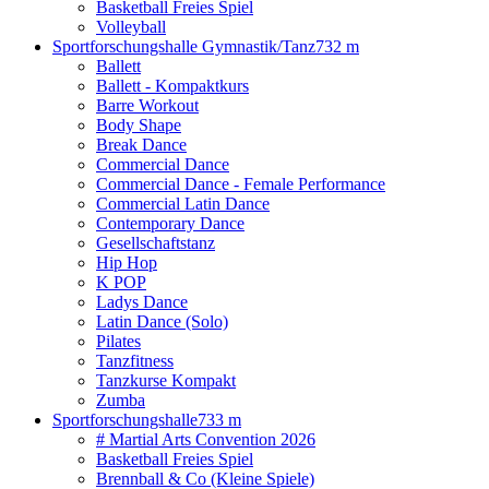
Basketball Freies Spiel
Volleyball
Sportforschungshalle Gymnastik/Tanz
732 m
Ballett
Ballett - Kompaktkurs
Barre Workout
Body Shape
Break Dance
Commercial Dance
Commercial Dance - Female Performance
Commercial Latin Dance
Contemporary Dance
Gesellschaftstanz
Hip Hop
K POP
Ladys Dance
Latin Dance (Solo)
Pilates
Tanzfitness
Tanzkurse Kompakt
Zumba
Sportforschungshalle
733 m
# Martial Arts Convention 2026
Basketball Freies Spiel
Brennball & Co (Kleine Spiele)