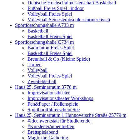
Deutsche Hochschulmeisterschaft Basketball
Fußball Freies Spiel - indoor
Volleyball Freies Spiel
Volleyball Semesterabschlussturnier 6vs.6
Sportforschungshalle A
733 m
Basketball
Basketball Freies Spiel
Sportforschungshalle C
734 m
Badminton Freies Spiel
Basketball Freies Spiel
Brennball & Co (Kleine Spiele)
Turnen
Volleyball
Volleyball Freies Spiel
Zweifelderball
Haus 25, Seminarraum 3
778 m
Improvisationstheater
Improvisationstheater Workshops
Pen&Paper / Rollenspiele
Sportbootführerschein See
Haus 25, Seminarraum 1 Hannoversche Straße 25
779 m
#Ideenwerkstatt für Studierende
#Kursleiter/innentreffen
Brettspielabend
Magic the Gathering