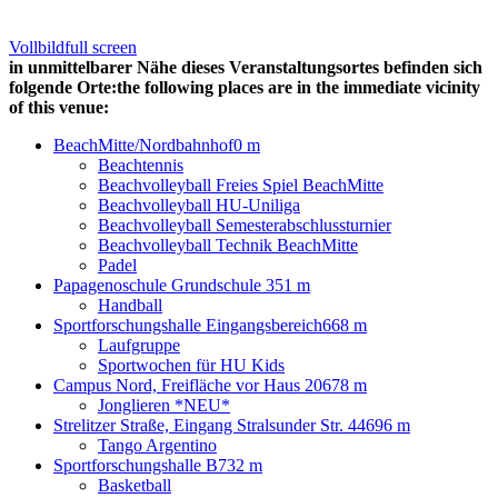
Vollbild
full screen
in unmittelbarer Nähe dieses Veranstaltungsortes befinden sich
folgende Orte:
the following places are in the immediate vicinity
of this venue:
BeachMitte/Nordbahnhof
0 m
Beachtennis
Beachvolleyball Freies Spiel BeachMitte
Beachvolleyball HU-Uniliga
Beachvolleyball Semesterabschlussturnier
Beachvolleyball Technik BeachMitte
Padel
Papagenoschule Grundschule
351 m
Handball
Sportforschungshalle Eingangsbereich
668 m
Laufgruppe
Sportwochen für HU Kids
Campus Nord, Freifläche vor Haus 20
678 m
Jonglieren *NEU*
Strelitzer Straße, Eingang Stralsunder Str. 44
696 m
Tango Argentino
Sportforschungshalle B
732 m
Basketball