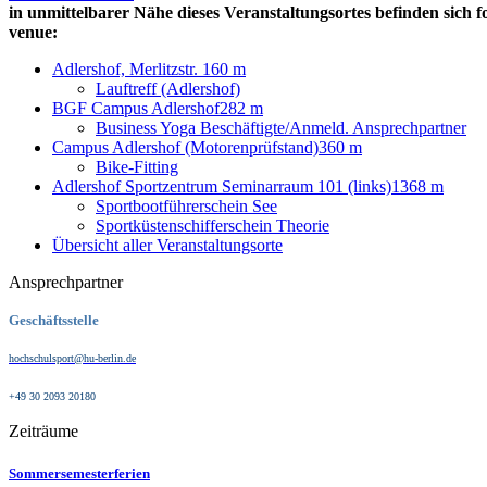
in unmittelbarer Nähe dieses Veranstaltungsortes befinden sich f
venue:
Adlershof, Merlitzstr. 16
0 m
Lauftreff (Adlershof)
BGF Campus Adlershof
282 m
Business Yoga Beschäftigte/Anmeld. Ansprechpartner
Campus Adlershof (Motorenprüfstand)
360 m
Bike-Fitting
Adlershof Sportzentrum Seminarraum 101 (links)
1368 m
Sportbootführerschein See
Sportküstenschifferschein Theorie
Übersicht aller Veranstaltungsorte
Ansprechpartner
Geschäftsstelle
hochschulsport@hu-berlin.de
+49 30 2093 20180
Zeiträume
Sommersemesterferien