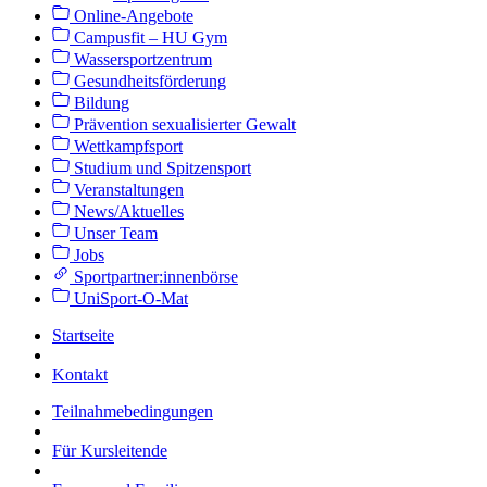
Online-Angebote
Campusfit – HU Gym
Wassersportzentrum
Gesundheitsförderung
Bildung
Prävention sexualisierter Gewalt
Wettkampfsport
Studium und Spitzensport
Veranstaltungen
News/Aktuelles
Unser Team
Jobs
Sportpartner:innenbörse
UniSport-O-Mat
Startseite
Kontakt
Teilnahmebedingungen
Für Kursleitende