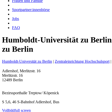
Frauen und Familie
Sportpartner:innenbörse
Jobs
FAQ
Humboldt-Universität zu Berlin
zu Berlin
Humboldt-Universität zu Berlin
|
Zentraleinrichtung Hochschulsport
|
Adlershof, Merlitzstr. 16
Merlitzstr. 16
12489 Berlin
Bezirssporthalle Treptow/ Köpenick
S 5,6, 46 S-Bahnhof Adlershof, Bus
Vollbild
full screen