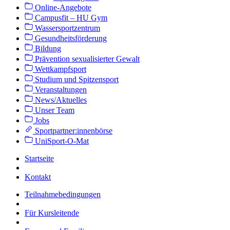
Online-Angebote
Campusfit – HU Gym
Wassersportzentrum
Gesundheitsförderung
Bildung
Prävention sexualisierter Gewalt
Wettkampfsport
Studium und Spitzensport
Veranstaltungen
News/Aktuelles
Unser Team
Jobs
Sportpartner:innenbörse
UniSport-O-Mat
Startseite
Kontakt
Teilnahmebedingungen
Für Kursleitende