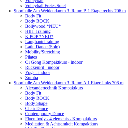
Volleyball
Volleyball Freies Spiel
Sporthalle Am Weidendamm 3, Raum B 1.Etage rechts
706 m
Body Fit
Body ROCK
Bollywood *NEU*
HIIT Training
K POP *NEU*
Langhanteltraining
Latin Dance (Solo)
Mobility/Stretching
Pilates
Qi Gong Kompaktkurs - Indoor
RückenFit - indoor
Yoga - indoor
Zumba
Sporthalle Am Weidendamm 3, Raum A 1.Etage links
708 m
Alexandertechnik Kompaktkurs
Body Fit
Body ROCK
Body Shape
Chair Dance
Contemporary Dance
Fluentbody - 4 elements - Kompaktkurs
Meditation & Achtsamkeit Kompaktkurs