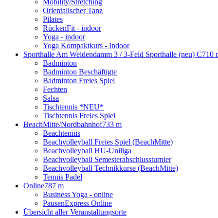
Mobility/Stretching
Orientalischer Tanz
Pilates
RückenFit - indoor
Yoga - indoor
Yoga Kompaktkurs - Indoor
Sporthalle Am Weidendamm 3 / 3-Feld Sporthalle (neu) C
710 
Badminton
Badminton Beschäftigte
Badminton Freies Spiel
Fechten
Salsa
Tischtennis *NEU*
Tischtennis Freies Spiel
BeachMitte/Nordbahnhof
733 m
Beachtennis
Beachvolleyball Freies Spiel (BeachMitte)
Beachvolleyball HU-Uniliga
Beachvolleyball Semesterabschlussturnier
Beachvolleyball Technikkurse (BeachMitte)
Tennis Padel
Online
787 m
Business Yoga - online
PausenExpress Online
Übersicht aller Veranstaltungsorte