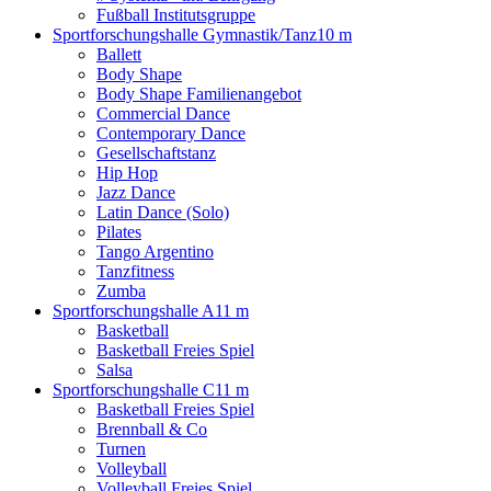
Fußball Institutsgruppe
Sportforschungshalle Gymnastik/Tanz
10 m
Ballett
Body Shape
Body Shape Familienangebot
Commercial Dance
Contemporary Dance
Gesellschaftstanz
Hip Hop
Jazz Dance
Latin Dance (Solo)
Pilates
Tango Argentino
Tanzfitness
Zumba
Sportforschungshalle A
11 m
Basketball
Basketball Freies Spiel
Salsa
Sportforschungshalle C
11 m
Basketball Freies Spiel
Brennball & Co
Turnen
Volleyball
Volleyball Freies Spiel