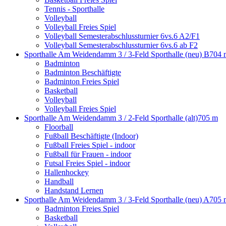
Tennis - Sporthalle
Volleyball
Volleyball Freies Spiel
Volleyball Semesterabschlussturnier 6vs.6 A2/F1
Volleyball Semesterabschlussturnier 6vs.6 ab F2
Sporthalle Am Weidendamm 3 / 3-Feld Sporthalle (neu) B
704 
Badminton
Badminton Beschäftigte
Badminton Freies Spiel
Basketball
Volleyball
Volleyball Freies Spiel
Sporthalle Am Weidendamm 3 / 2-Feld Sporthalle (alt)
705 m
Floorball
Fußball Beschäftigte (Indoor)
Fußball Freies Spiel - indoor
Fußball für Frauen - indoor
Futsal Freies Spiel - indoor
Hallenhockey
Handball
Handstand Lernen
Sporthalle Am Weidendamm 3 / 3-Feld Sporthalle (neu) A
705 
Badminton Freies Spiel
Basketball