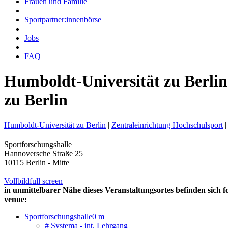
Frauen und Familie
Sportpartner:innenbörse
Jobs
FAQ
Humboldt-Universität zu Berlin
zu Berlin
Humboldt-Universität zu Berlin
|
Zentraleinrichtung Hochschulsport
|
Sportforschungshalle
Hannoversche Straße 25
10115 Berlin - Mitte
Vollbild
full screen
in unmittelbarer Nähe dieses Veranstaltungsortes befinden sich f
venue:
Sportforschungshalle
0 m
# Systema - int. Lehrgang