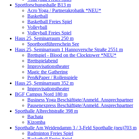
Sportforschungshalle B
13 m
Acro Yoga / Partnerakrobatik *NEU*
Basketball
Basketball Freies Spiel
Volleyball
Volleyball Freies Spiel
Haus 25, Seminarraum 2
50 m
Sportbootführerschein See
Haus 25, Seminarraum 1 Hannoversche Straße 25
51 m
Brettspiel - Blood on the Clocktower *NEU*
Brettspielabend
Improvisationstheater
Magic the Gathering
Pen&Paper / Rollenspiele
Haus 25, Seminarraum 3
52 m
Improvisationstheater
BGF Campus Nord
180 m
Business Yoga Beschäftigte/Anmeld. Ansprechpartner
Pausenexpress Beschäftigte/Anmeld. Ansprechpartner
Sporthalle Albrechtstraße
398 m
Bachata
Kizomba
Sporthalle Am Weidendamm 3 / 3-Feld Sporthalle (neu)
703 m
Badminton Freies Spiel
Basketball Freies Spiel