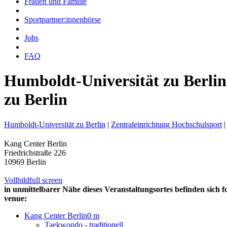
Frauen und Familie
Sportpartner:innenbörse
Jobs
FAQ
Humboldt-Universität zu Berlin
zu Berlin
Humboldt-Universität zu Berlin
|
Zentraleinrichtung Hochschulsport
|
Kang Center Berlin
Friedrichstraße 226
10969 Berlin
Vollbild
full screen
in unmittelbarer Nähe dieses Veranstaltungsortes befinden sich f
venue:
Kang Center Berlin
0 m
Taekwondo - traditionell