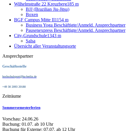
Wilhelmstraße 22 Kreuzberg
185 m
BJJ (Brazilian Jiu-Jitsu)
Boxen
BGF Campus Mitte II
1154 m
Business Yoga Beschäftigte/Anmeld. Ansprechpartner
Pausenexpress Beschäftigte/Anmeld. Ansprechpartner
City-Grundschule
1343 m
Salsa
Übersicht aller Veranstaltungsorte
Ansprechpartner
Geschäftsstelle
hochschulsport@hu-berlin.de
+49 30 2093 20180
Zeiträume
Sommersemesterferien
Vorschau: 24.06.26
Buchung: 01.07. ab 10 Uhr
Buchung für Externe: 07.07. ab 12 Uhr