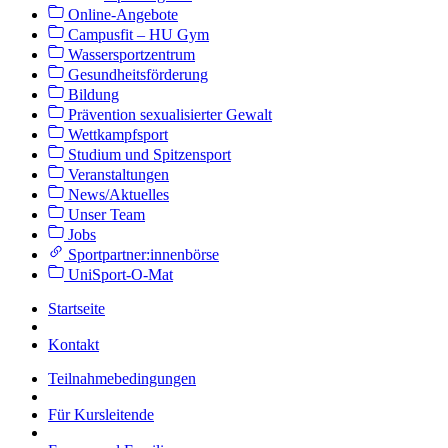
Online-Angebote
Campusfit – HU Gym
Wassersportzentrum
Gesundheitsförderung
Bildung
Prävention sexualisierter Gewalt
Wettkampfsport
Studium und Spitzensport
Veranstaltungen
News/Aktuelles
Unser Team
Jobs
Sportpartner:innenbörse
UniSport-O-Mat
Startseite
Kontakt
Teilnahmebedingungen
Für Kursleitende