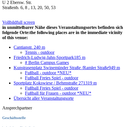
U 2 Ebersw. Str.
Straßenb. 6, 8 , 13, 20, 50, 53
Vollbild
full screen
in unmittelbarer Nähe dieses Veranstaltungsortes befinden sich
folgende Orte:
the following places are in the immediate vicinity
of this venue:
Cantianstr. 24
0 m
Tennis - outdoor
Friedrich-Ludwig-Jahn-Sportpark
185 m
# Berlin Campus Games
Kunstrasenplatz Swinemünder Straße /Ramler Straße
949 m
Fußball - outdoor *NEU*
Fußball Freies Spiel - outdoor
Sportplatz Kokswiese / Behmstraße 27
1319 m
Fußball Freies Spiel - outdoor
Fußball für Frauen - outdoor *NEU*
Übersicht aller Veranstaltungsorte
Ansprechpartner
Geschäftsstelle