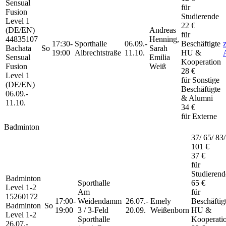
Sensual
für
Fusion
Studierende
Level 1
22 €
(DE/EN)
Andreas
für
44835107
Henning,
17:30-
Sporthalle
06.09.-
Beschäftigte
Bachata
So
Sarah
19:00
Albrechtstraße
11.10.
HU &
Sensual
Emilia
Kooperation
Fusion
Weiß
28 €
Level 1
für Sonstige
(DE/EN)
Beschäftigte
06.09.-
& Alumni
11.10.
34 €
für Externe
Badminton
37/ 65/ 83/
101 €
37 €
für
Studierend
Badminton
Sporthalle
65 €
Level 1-2
Am
für
15260172
17:00-
Weidendamm
26.07.-
Emely
Beschäftig
Badminton
So
19:00
3 / 3-Feld
20.09.
Weißenborn
HU &
Level 1-2
Sporthalle
Kooperati
26.07.-