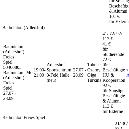
für Sonsti
Beschäftig
& Alumni
101 €
für Extern
Badminton (Adlershof)
41/ 72/ 92/
113 €
41 €
Badminton
für
(Adlershof)
Studierende
Freies
72 €
Spiel
Adlershof
Tahnee
für
50460803
19:00-
Sportzentrum
27.07.-
Czerny,
Beschäftigte
z
Badminton
Mo
21:00
3-Feld Halle
28.09.
Olga
HU &
A
(Adlershof)
(neu)
Turkina
Kooperation
Freies
92 €
Spiel
für Sonstige
27.07.-
Beschäftigte
28.09.
& Alumni
113 €
für Externe
Badminton Freies Spiel
21/ 36/
57 €