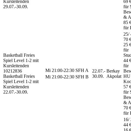
Kursleitenden
69 
29.07.-
30.09.
für 
Besc
& A
85 
für 
25/ 
70 
25 
für
Basketball Freies
Stu
Spiel
Level 1-2 mit
44 
Kursleitenden
für
Mi
21:00-22:30
SFH A
10212836
22.07.-
Berkay
Besc
Basketball Freies
30.09.
Akpolat
HU
Mi
21:00-22:30
SFH B
Spiel Level 1-2 mit
Koo
Kursleitenden
57 
22.07.-
30.09.
für 
Besc
& A
70 
für 
16/ 
44 
16 