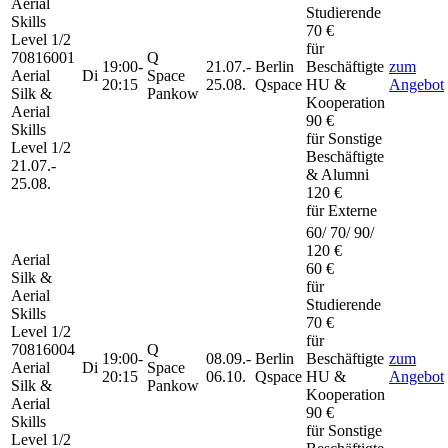
Aerial
Studierende
Skills
70 €
Level 1/2
für
70816001
Q
19:00-
21.07.-
Berlin
Beschäftigte
zum
Aerial
Di
Space
20:15
25.08.
Qspace
HU &
Angebot
Silk &
Pankow
Kooperation
Aerial
90 €
Skills
für Sonstige
Level 1/2
Beschäftigte
21.07.-
& Alumni
25.08.
120 €
für Externe
60/ 70/ 90/
120 €
Aerial
60 €
Silk &
für
Aerial
Studierende
Skills
70 €
Level 1/2
für
70816004
Q
19:00-
08.09.-
Berlin
Beschäftigte
zum
Aerial
Di
Space
20:15
06.10.
Qspace
HU &
Angebot
Silk &
Pankow
Kooperation
Aerial
90 €
Skills
für Sonstige
Level 1/2