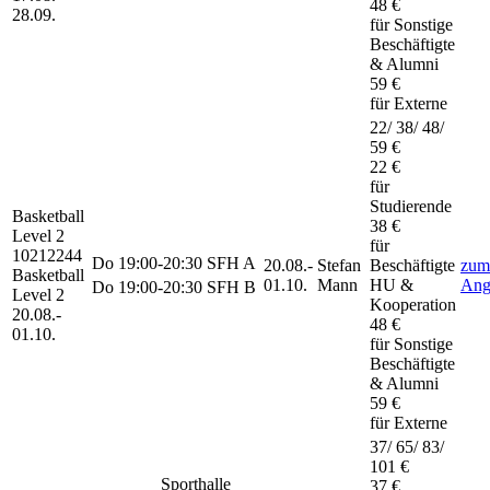
48 €
28.09.
für Sonstige
Beschäftigte
& Alumni
59 €
für Externe
22/ 38/ 48/
59 €
22 €
für
Studierende
Basketball
38 €
Level 2
für
10212244
Do
19:00-20:30
SFH A
20.08.-
Stefan
Beschäftigte
zum
Basketball
01.10.
Mann
HU &
Ang
Do
19:00-20:30
SFH B
Level 2
Kooperation
20.08.-
48 €
01.10.
für Sonstige
Beschäftigte
& Alumni
59 €
für Externe
37/ 65/ 83/
101 €
Sporthalle
37 €