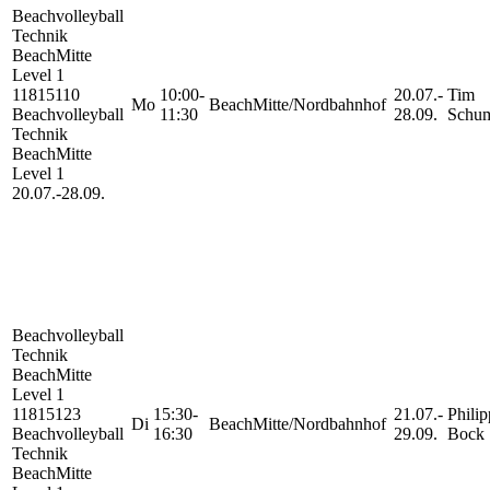
Beachvolleyball
Technik
BeachMitte
Level 1
11815110
10:00-
20.07.-
Tim
Mo
BeachMitte/Nordbahnhof
Beachvolleyball
11:30
28.09.
Schu
Technik
BeachMitte
Level 1
20.07.-
28.09.
Beachvolleyball
Technik
BeachMitte
Level 1
11815123
15:30-
21.07.-
Philip
Di
BeachMitte/Nordbahnhof
Beachvolleyball
16:30
29.09.
Bock
Technik
BeachMitte