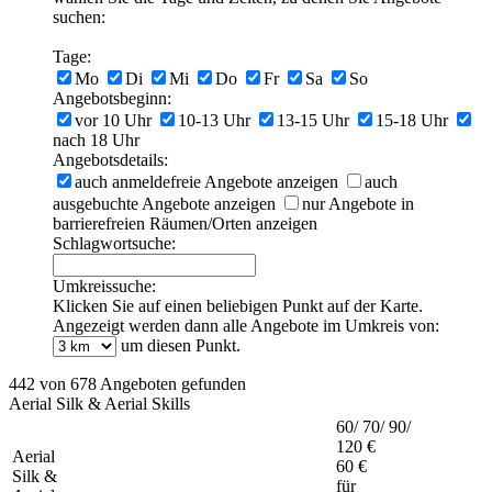
suchen:
Tage:
Mo
Di
Mi
Do
Fr
Sa
So
Angebotsbeginn:
vor 10 Uhr
10-13 Uhr
13-15 Uhr
15-18 Uhr
nach 18 Uhr
Angebotsdetails:
auch anmeldefreie Angebote anzeigen
auch
ausgebuchte Angebote anzeigen
nur Angebote in
barrierefreien Räumen/Orten anzeigen
Schlagwortsuche:
Umkreissuche:
Klicken Sie auf einen beliebigen Punkt auf der Karte.
Angezeigt werden dann alle Angebote im Umkreis von:
um diesen Punkt.
442 von 678 Angeboten gefunden
Aerial Silk & Aerial Skills
60/ 70/ 90/
120 €
Aerial
60 €
Silk &
für