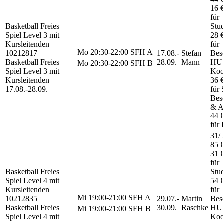
16 
für
Basketball Freies
Stu
Spiel
Level 3 mit
28 
Kursleitenden
für
Mo
20:30-22:00
SFH A
10212817
17.08.-
Stefan
Besc
Basketball Freies
28.09.
Mann
HU
Mo
20:30-22:00
SFH B
Spiel Level 3 mit
Koo
Kursleitenden
36 
17.08.-
28.09.
für 
Besc
& A
44 
für 
31/ 
85 
31 
für
Basketball Freies
Stu
Spiel
Level 4 mit
54 
Kursleitenden
für
Mi
19:00-21:00
SFH A
10212835
29.07.-
Martin
Besc
Basketball Freies
30.09.
Raschke
HU
Mi
19:00-21:00
SFH B
Spiel Level 4 mit
Koo