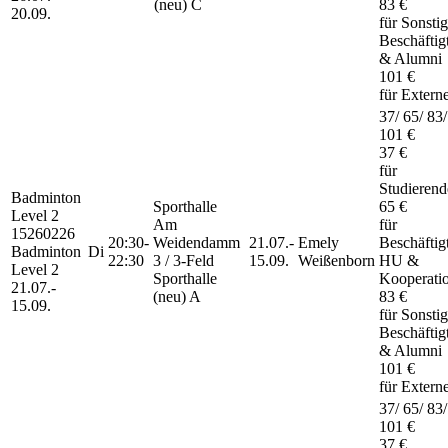
(neu) C
83 €
20.09.
für Sonsti
Beschäftig
& Alumni
101 €
für Extern
37/ 65/ 83/
101 €
37 €
für
Studierend
Badminton
Sporthalle
65 €
Level 2
Am
für
15260226
20:30-
Weidendamm
21.07.-
Emely
Beschäftig
Badminton
Di
22:30
3 / 3-Feld
15.09.
Weißenborn
HU &
Level 2
Sporthalle
Kooperati
21.07.-
(neu) A
83 €
15.09.
für Sonsti
Beschäftig
& Alumni
101 €
für Extern
37/ 65/ 83/
101 €
37 €