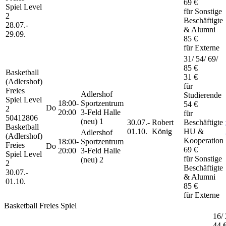
69 €
Spiel Level
für Sonstige
2
Beschäftigte
28.07.-
& Alumni
29.09.
85 €
für Externe
31/ 54/ 69/
85 €
Basketball
31 €
(Adlershof)
für
Freies
Adlershof
Studierende
Spiel Level
18:00-
Sportzentrum
54 €
Do
2
20:00
3-Feld Halle
für
50412806
(neu) 1
30.07.-
Robert
Beschäftigte
Basketball
01.10.
König
HU &
Adlershof
(Adlershof)
Kooperation
18:00-
Sportzentrum
Freies
Do
69 €
20:00
3-Feld Halle
Spiel Level
für Sonstige
(neu) 2
2
Beschäftigte
30.07.-
& Alumni
01.10.
85 €
für Externe
Basketball Freies Spiel
16/ 
44 