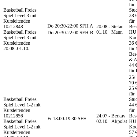
für
Basketball Freies
Stu
Spiel
Level 3 mit
28 
Kursleitenden
für
Do
20:30-22:00
SFH A
10212848
20.08.-
Stefan
Besc
Basketball Freies
01.10.
Mann
HU
Do
20:30-22:00
SFH B
Spiel Level 3 mit
Koo
Kursleitenden
36 
20.08.-
01.10.
für 
Besc
& A
44 
für 
25/ 
70 
25 
für
Basketball Freies
Stu
Spiel
Level 1-2 mit
44 
Kursleitenden
für
10212856
24.07.-
Berkay
Besc
Fr
18:00-19:30
SFH
Basketball Freies
02.10.
Akpolat
HU
Spiel Level 1-2 mit
Koo
Kursleitenden
57 