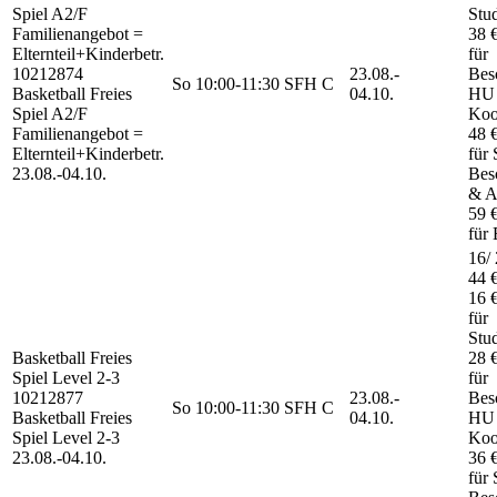
Spiel
A2/F
Stu
Familienangebot =
38 
Elternteil+Kinderbetr.
für
10212874
23.08.-
Besc
So
10:00-11:30
SFH C
Basketball Freies
04.10.
HU
Spiel A2/F
Koo
Familienangebot =
48 
Elternteil+Kinderbetr.
für 
23.08.-
04.10.
Besc
& A
59 
für 
16/ 
44 
16 
für
Stu
Basketball Freies
28 
Spiel
Level 2-3
für
10212877
23.08.-
Besc
So
10:00-11:30
SFH C
Basketball Freies
04.10.
HU
Spiel Level 2-3
Koo
23.08.-
04.10.
36 
für 