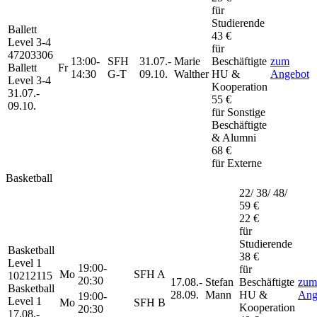
für
Studierende
Ballett
43 €
Level 3-4
für
47203306
13:00-
SFH
31.07.-
Marie
Beschäftigte
zum
Ballett
Fr
14:30
G-T
09.10.
Walther
HU &
Angebot
Level 3-4
Kooperation
31.07.-
55 €
09.10.
für Sonstige
Beschäftigte
& Alumni
68 €
für Externe
Basketball
22/ 38/ 48/
59 €
22 €
für
Studierende
Basketball
38 €
Level 1
19:00-
für
Mo
SFH A
10212115
20:30
17.08.-
Stefan
Beschäftigte
zum
Basketball
28.09.
Mann
HU &
Ang
19:00-
Level 1
Mo
SFH B
Kooperation
20:30
17.08.-