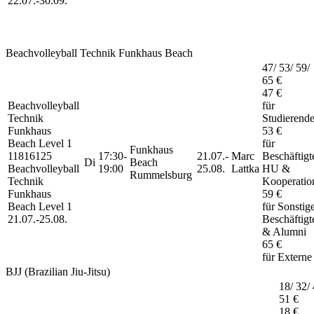
22.07.-
30.09.
Beachvolleyball Technik Funkhaus Beach
47/ 53/ 59/
65 €
47 €
Beachvolleyball
für
Technik
Studierend
Funkhaus
53 €
Beach
Level 1
für
Funkhaus
11816125
17:30-
21.07.-
Marc
Beschäftigt
Di
Beach
Beachvolleyball
19:00
25.08.
Lattka
HU &
Rummelsburg
Technik
Kooperatio
Funkhaus
59 €
Beach Level 1
für Sonstig
21.07.-
25.08.
Beschäftigt
& Alumni
65 €
für Externe
BJJ (Brazilian Jiu-Jitsu)
18/ 32/ 
51 €
18 €