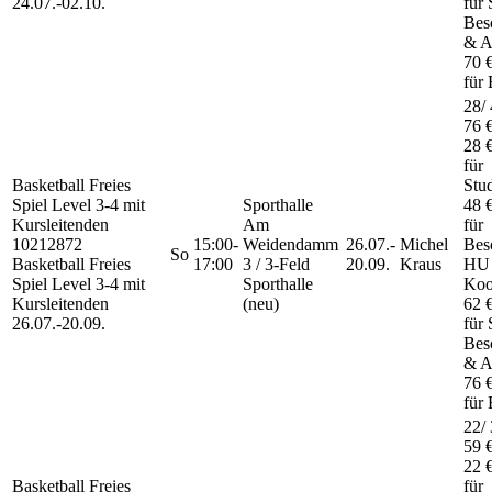
24.07.-
02.10.
für 
Besc
& A
70 
für 
28/ 
76 
28 
für
Basketball Freies
Stu
Spiel
Level 3-4 mit
Sporthalle
48 
Kursleitenden
Am
für
10212872
15:00-
Weidendamm
26.07.-
Michel
Besc
So
Basketball Freies
17:00
3 / 3-Feld
20.09.
Kraus
HU
Spiel Level 3-4 mit
Sporthalle
Koo
Kursleitenden
(neu)
62 
26.07.-
20.09.
für 
Besc
& A
76 
für 
22/ 
59 
22 
Basketball Freies
für