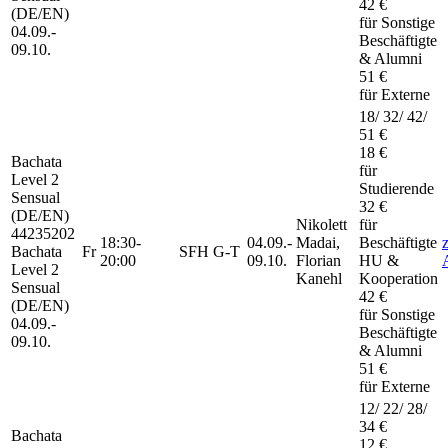
42 €
(DE/EN)
für Sonstige
04.09.-
Beschäftigte
09.10.
& Alumni
51 €
für Externe
18/ 32/ 42/
51 €
18 €
Bachata
für
Level 2
Studierende
Sensual
32 €
(DE/EN)
Nikolett
für
44235202
18:30-
04.09.-
Madai,
Beschäftigte
Bachata
Fr
SFH G-T
20:00
09.10.
Florian
HU &
Level 2
Kanehl
Kooperation
Sensual
42 €
(DE/EN)
für Sonstige
04.09.-
Beschäftigte
09.10.
& Alumni
51 €
für Externe
12/ 22/ 28/
34 €
Bachata
12 €