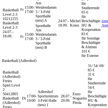
Am
für
15:00-
Weidendamm
Studierende
Fr
Basketball
17:00
3 / 3-Feld
65 €
Level 2-3
Sporthalle
für
10212255
(neu) A
24.07.-
Michel
Beschäftigte
zum
Basketball
18.09.
Kraus
HU &
Ang
Sporthalle
Level 2-3
Kooperation
Am
24.07.-
83 €
15:00-
Weidendamm
18.09.
Fr
für Sonstige
17:00
3 / 3-Feld
Beschäftigte
Sporthalle
& Alumni
(neu) B
101 €
für Externe
Basketball (Adlershof)
31/ 54/ 69/
85 €
Basketball
31 €
(Adlershof)
für
Freies
Studierende
Spiel Level
54 €
2
Adlershof
für
50412805
Enzo
17:00-
Sportzentrum
28.07.-
Beschäftigte
Basketball
Di
Nogueira
19:00
3-Feld Halle
29.09.
HU &
(Adlershof)
Pirola
(neu) 1
Kooperation
Freies