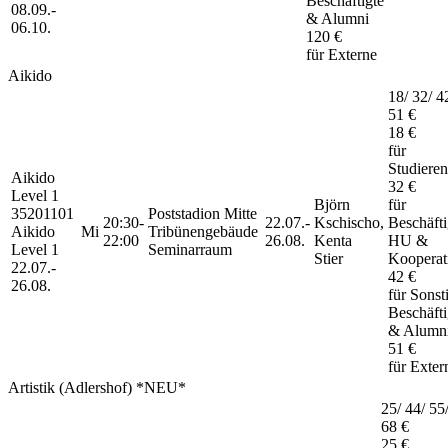
Beschäftigte
08.09.-
& Alumni
06.10.
120 €
für Externe
Aikido
18/ 32/ 4
51 €
18 €
für
Studiere
Aikido
32 €
Level 1
Björn
für
35201101
Poststadion Mitte
20:30-
22.07.-
Kschischo,
Beschäfti
Aikido
Mi
Tribünengebäude
22:00
26.08.
Kenta
HU &
Level 1
Seminarraum
Stier
Kooperat
22.07.-
42 €
26.08.
für Sonst
Beschäfti
& Alumn
51 €
für Exter
Artistik (Adlershof) *NEU*
25/ 44/ 55
68 €
25 €