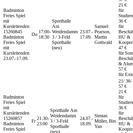
21 €
Badminton
für
Freies Spiel
Studier
mit
Sporthalle
36 €
Kursleitenden
Am
Samuel
für
15260845
17:00-
Weidendamm
23.07.-
Pearson,
Beschäf
Do
Badminton
18:30
3 / 3-Feld
17.09.
Martin
HU &
Freies Spiel
Sporthalle
Gottwald
Kooper
mit
(neu)
47 €
Kursleitenden
für Son
23.07.-
17.09.
Beschäf
& Alum
57 €
für Ext
21/ 36/
57 €
21 €
Badminton
für
Freies Spiel
Studier
mit
36 €
Sporthalle Am
Kursleitenden
für
Weidendamm
Simian
15260857
21:30-
24.07.-
Beschäf
Fr
3 / 3-Feld
Müller, Bin
Badminton
23:00
18.09.
HU &
Sporthalle
Yan
Freies Spiel
Kooper
(neu)