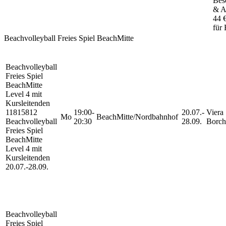
Besc
& A
44 
für 
Beachvolleyball Freies Spiel BeachMitte
Beachvolleyball
Freies Spiel
BeachMitte
Level 4 mit
Kursleitenden
11815812
19:00-
20.07.-
Viera
Mo
BeachMitte/Nordbahnhof
Beachvolleyball
20:30
28.09.
Borch
Freies Spiel
BeachMitte
Level 4 mit
Kursleitenden
20.07.-
28.09.
Beachvolleyball
Freies Spiel