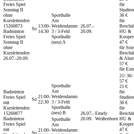
Freies Spiel
für
Sonntag II
Studier
ohne
Sporthalle
36 €
Kursleitenden
Am
für
15260873
13:00-
Weidendamm
26.07.-
Beschäf
So
Badminton
14:30
3 / 3-Feld
20.09.
HU &
Freies Spiel
Sporthalle
Kooper
Sonntag II
(neu) A
47 €
ohne
für Son
Kursleitenden
Beschäf
26.07.-
20.09.
& Alum
57 €
für Ext
21/ 36/
57 €
Sporthalle
21 €
Am
Badminton
für
21:00-
Weidendamm
Freies Spiel
Studier
So
22:30
3 / 3-Feld
mit
36 €
Sporthalle
Kursleitenden
für
(neu) B
15260877
26.07.-
Emely
Beschäf
Badminton
20.09.
Weißenborn
HU &
Sporthalle
Freies Spiel
Kooper
Am
mit
47 €
21:00-
Weidendamm
So