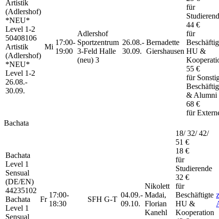
Artistik
für
(Adlershof)
Studieren
*NEU*
44 €
Level 1-2
Adlershof
für
50408106
17:00-
Sportzentrum
26.08.-
Bernadette
Beschäftig
Artistik
Mi
19:00
3-Feld Halle
30.09.
Giershausen
HU &
(Adlershof)
(neu) 3
Kooperati
*NEU*
55 €
Level 1-2
für Sonsti
26.08.-
Beschäftig
30.09.
& Alumni
68 €
für Extern
Bachata
18/ 32/ 42/
51 €
18 €
Bachata
für
Level 1
Studierende
Sensual
32 €
(DE/EN)
Nikolett
für
44235102
17:00-
04.09.-
Madai,
Beschäftigte
Bachata
Fr
SFH G-T
18:30
09.10.
Florian
HU &
Level 1
Kanehl
Kooperation
Sensual