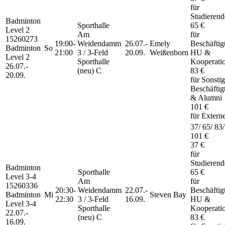
für
Studierend
Badminton
Sporthalle
65 €
Level 2
Am
für
15260273
19:00-
Weidendamm
26.07.-
Emely
Beschäftig
Badminton
So
21:00
3 / 3-Feld
20.09.
Weißenborn
HU &
Level 2
Sporthalle
Kooperati
26.07.-
(neu) C
83 €
20.09.
für Sonsti
Beschäftig
& Alumni
101 €
für Extern
37/ 65/ 83/
101 €
37 €
für
Studierend
Badminton
Sporthalle
65 €
Level 3-4
Am
für
15260336
20:30-
Weidendamm
22.07.-
Beschäftig
Badminton
Mi
Steven Bay
22:30
3 / 3-Feld
16.09.
HU &
Level 3-4
Sporthalle
Kooperati
22.07.-
(neu) C
83 €
16.09.