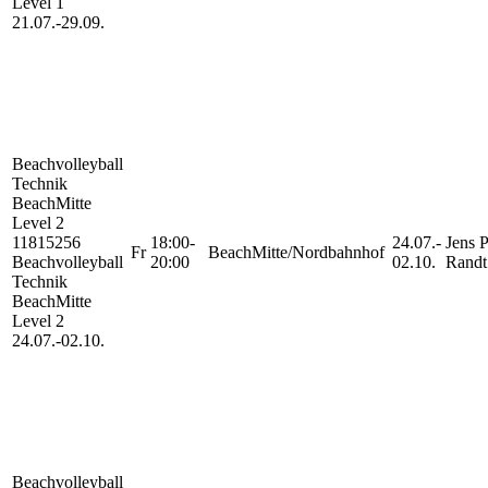
Level 1
21.07.-
29.09.
Beachvolleyball
Technik
BeachMitte
Level 2
11815256
18:00-
24.07.-
Jens P
Fr
BeachMitte/Nordbahnhof
Beachvolleyball
20:00
02.10.
Randt
Technik
BeachMitte
Level 2
24.07.-
02.10.
Beachvolleyball