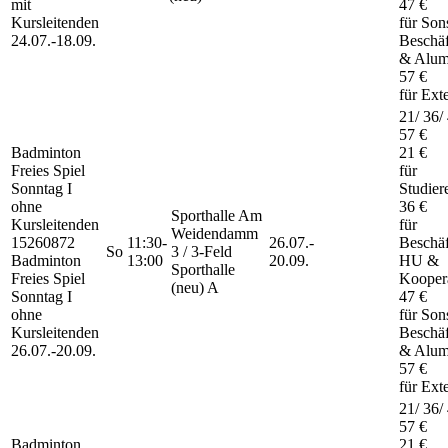
mit
47 €
Kursleitenden
für Son
24.07.-
18.09.
Beschäf
& Alum
57 €
für Ext
21/ 36/
57 €
Badminton
21 €
Freies Spiel
für
Sonntag I
Studier
ohne
36 €
Sporthalle Am
Kursleitenden
für
Weidendamm
15260872
11:30-
26.07.-
Beschäf
So
3 / 3-Feld
Badminton
13:00
20.09.
HU &
Sporthalle
Freies Spiel
Kooper
(neu) A
Sonntag I
47 €
ohne
für Son
Kursleitenden
Beschäf
26.07.-
20.09.
& Alum
57 €
für Ext
21/ 36/
57 €
Badminton
21 €