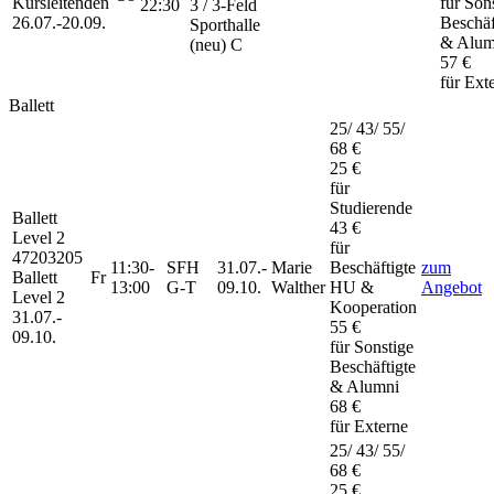
Kursleitenden
für Son
22:30
3 / 3-Feld
26.07.-
20.09.
Beschäf
Sporthalle
& Alum
(neu) C
57 €
für Ext
Ballett
25/ 43/ 55/
68 €
25 €
für
Studierende
Ballett
43 €
Level 2
für
47203205
11:30-
SFH
31.07.-
Marie
Beschäftigte
zum
Ballett
Fr
13:00
G-T
09.10.
Walther
HU &
Angebot
Level 2
Kooperation
31.07.-
55 €
09.10.
für Sonstige
Beschäftigte
& Alumni
68 €
für Externe
25/ 43/ 55/
68 €
25 €