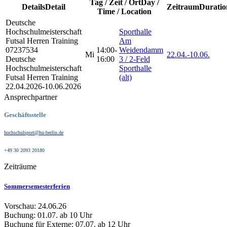
Tag / Zeit / Ort
Day /
Details
Detail
Zeitraum
Duratio
Time / Location
Deutsche
Hochschulmeisterschaft
Sporthalle
Futsal Herren
Training
Am
07237534
14:00-
Weidendamm
Mi
22.04.-
10.06.
Deutsche
16:00
3 / 2-Feld
Hochschulmeisterschaft
Sporthalle
Futsal Herren Training
(alt)
22.04.2026-
10.06.2026
Ansprechpartner
Geschäftsstelle
hochschulsport@hu-berlin.de
+49 30 2093 20180
Zeiträume
Sommersemesterferien
Vorschau: 24.06.26
Buchung: 01.07. ab 10 Uhr
Buchung für Externe: 07.07. ab 12 Uhr