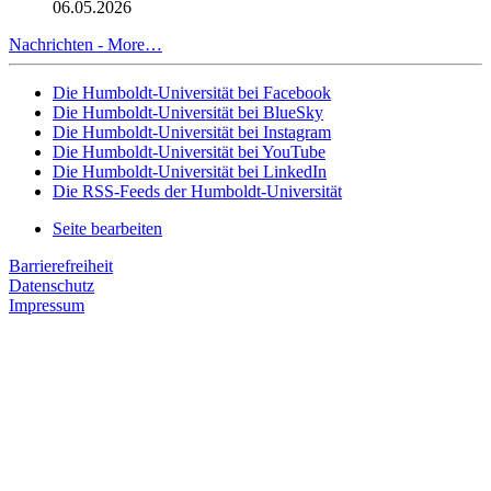
06.05.2026
Nachrichten -
More…
Die Humboldt-Universität bei Facebook
Die Humboldt-Universität bei BlueSky
Die Humboldt-Universität bei Instagram
Die Humboldt-Universität bei YouTube
Die Humboldt-Universität bei LinkedIn
Die RSS-Feeds der Humboldt-Universität
Seite bearbeiten
Barrierefreiheit
Datenschutz
Impressum