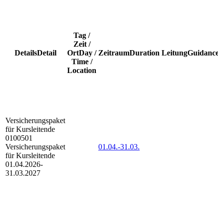
Tag /
Zeit /
Details
Detail
Ort
Day /
Zeitraum
Duration
Leitung
Guidanc
Time /
Location
Versicherungspaket
für Kursleitende
0100501
Versicherungspaket
01.04.-
31.03.
für Kursleitende
01.04.2026-
31.03.2027