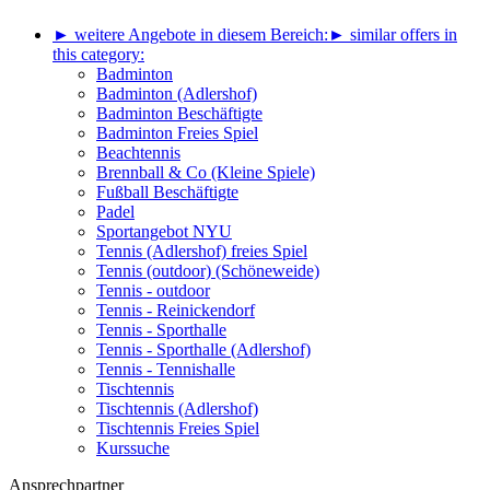
► weitere Angebote in diesem Bereich:
► similar offers in
this category:
Badminton
Badminton (Adlershof)
Badminton Beschäftigte
Badminton Freies Spiel
Beachtennis
Brennball & Co (Kleine Spiele)
Fußball Beschäftigte
Padel
Sportangebot NYU
Tennis (Adlershof) freies Spiel
Tennis (outdoor) (Schöneweide)
Tennis - outdoor
Tennis - Reinickendorf
Tennis - Sporthalle
Tennis - Sporthalle (Adlershof)
Tennis - Tennishalle
Tischtennis
Tischtennis (Adlershof)
Tischtennis Freies Spiel
Kurssuche
Ansprechpartner