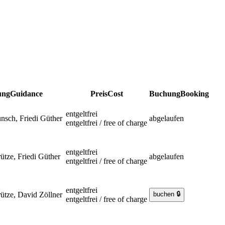
ung
Guidance
Preis
Cost
Buchung
Booking
entgeltfrei
nsch, Friedi Güther
abgelaufen
entgeltfrei / free of charge
entgeltfrei
ütze, Friedi Güther
abgelaufen
entgeltfrei / free of charge
entgeltfrei
ütze, David Zöllner
entgeltfrei / free of charge