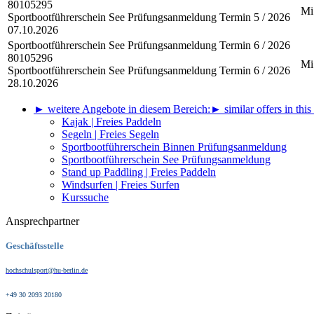
80105295
Mi
Sportbootführerschein See Prüfungsanmeldung Termin 5 / 2026
07.10.2026
Sportbootführerschein See Prüfungsanmeldung
Termin 6 / 2026
80105296
Mi
Sportbootführerschein See Prüfungsanmeldung Termin 6 / 2026
28.10.2026
► weitere Angebote in diesem Bereich:
► similar offers in this
Kajak | Freies Paddeln
Segeln | Freies Segeln
Sportbootführerschein Binnen Prüfungsanmeldung
Sportbootführerschein See Prüfungsanmeldung
Stand up Paddling | Freies Paddeln
Windsurfen | Freies Surfen
Kurssuche
Ansprechpartner
Geschäftsstelle
hochschulsport@hu-berlin.de
+49 30 2093 20180