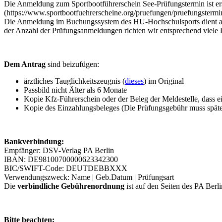
Die Anmeldung zum Sportbootführerschein See-Prüfungstermin ist er
(https://www.sportbootfuehrerscheine.org/pruefungen/pruefungstermin
Die Anmeldung im Buchungssystem des HU-Hochschulsports dient aus
der Anzahl der Prüfungsanmeldungen richten wir entsprechend viele P
Dem Antrag
sind beizufügen:
ärztliches Tauglichkeitszeugnis (
dieses
) im Original
Passbild nicht Älter als 6 Monate
Kopie Kfz-Führerschein oder der Beleg der Meldestelle, dass e
Kopie des Einzahlungsbeleges (Die Prüfungsgebühr muss späte
Bankverbindung:
Empfänger: DSV-Verlag PA Berlin
IBAN: DE98100700000623342300
BIC/SWIFT-Code: DEUTDEBBXXX
Verwendungszweck: Name | Geb.Datum | Prüfungsart
Die
verbindliche Gebührenordnung
ist auf den Seiten des PA Berl
Bitte beachten: