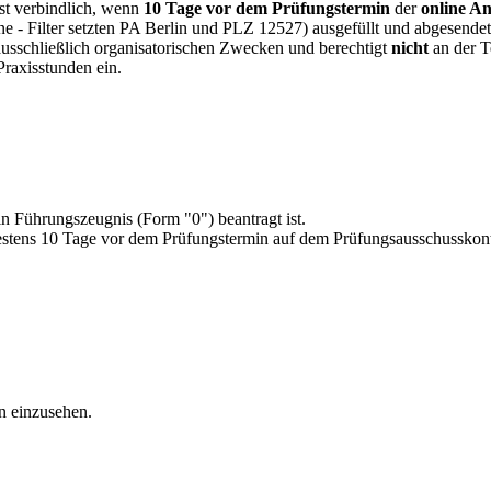
st verbindlich, wenn
10 Tage vor dem Prüfungstermin
der
online A
e - Filter setzten PA Berlin und PLZ 12527) ausgefüllt und abgesende
schließlich organisatorischen Zwecken und berechtigt
nicht
an der T
raxisstunden ein.
in Führungszeugnis (Form "0") beantragt ist.
stens 10 Tage vor dem Prüfungstermin auf dem Prüfungsausschusskont
in einzusehen.