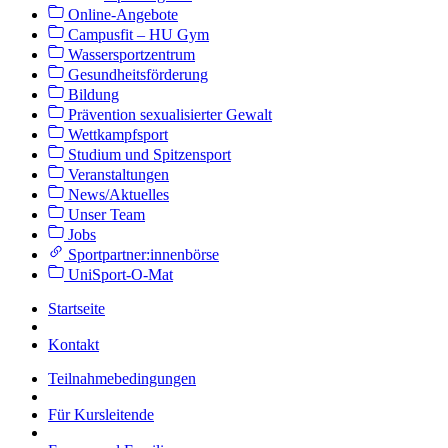
Online-Angebote
Campusfit – HU Gym
Wassersportzentrum
Gesundheitsförderung
Bildung
Prävention sexualisierter Gewalt
Wettkampfsport
Studium und Spitzensport
Veranstaltungen
News/Aktuelles
Unser Team
Jobs
Sportpartner:innenbörse
UniSport-O-Mat
Startseite
Kontakt
Teilnahmebedingungen
Für Kursleitende