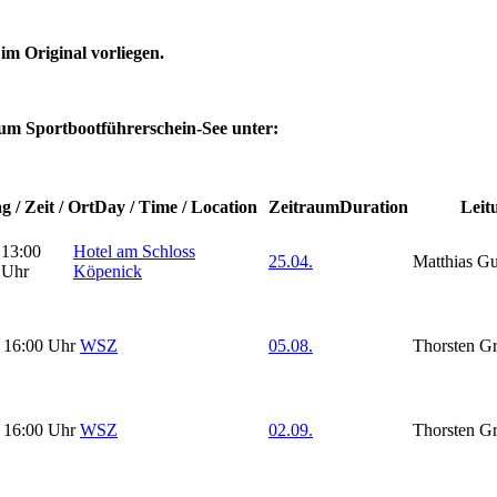
im Original vorliegen.
um Sportbootführerschein-See unter:
g / Zeit / Ort
Day / Time / Location
Zeitraum
Duration
Leit
13:00
Hotel am Schloss
25.04.
Matthias Gu
Uhr
Köpenick
16:00 Uhr
WSZ
05.08.
Thorsten Gr
16:00 Uhr
WSZ
02.09.
Thorsten Gr