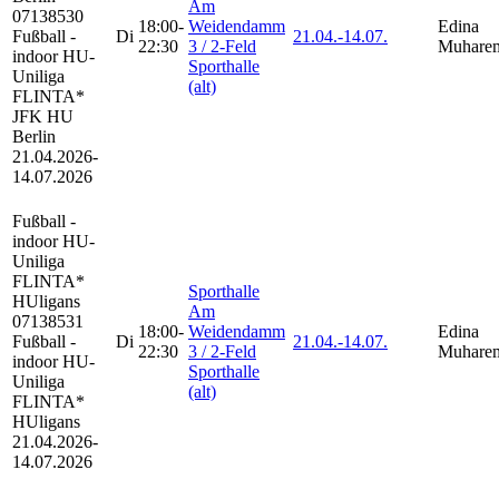
Am
07138530
18:00-
Weidendamm
Edina
Fußball -
Di
21.04.-
14.07.
22:30
3 / 2-Feld
Muhare
indoor HU-
Sporthalle
Uniliga
(alt)
FLINTA*
JFK HU
Berlin
21.04.2026-
14.07.2026
Fußball -
indoor HU-
Uniliga
FLINTA*
Sporthalle
HUligans
Am
07138531
18:00-
Weidendamm
Edina
Fußball -
Di
21.04.-
14.07.
22:30
3 / 2-Feld
Muhare
indoor HU-
Sporthalle
Uniliga
(alt)
FLINTA*
HUligans
21.04.2026-
14.07.2026