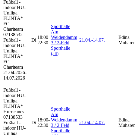
Fußball -
indoor HU-
Uniliga
FLINTA*
FC
Sporthalle
Chariteam
Am
07138532
18:00-
Weidendamm
Edina
Fußball -
Di
21.04.-
14.07.
22:30
3 / 2-Feld
Muhare
indoor HU-
Sporthalle
Uniliga
(alt)
FLINTA*
FC
Chariteam
21.04.2026-
14.07.2026
Fußball -
indoor HU-
Uniliga
FLINTA*
Sporthalle
Hurricanes
Am
07138533
18:00-
Weidendamm
Edina
Fußball -
Di
21.04.-
14.07.
22:30
3 / 2-Feld
Muhare
indoor HU-
Sporthalle
Uniliga