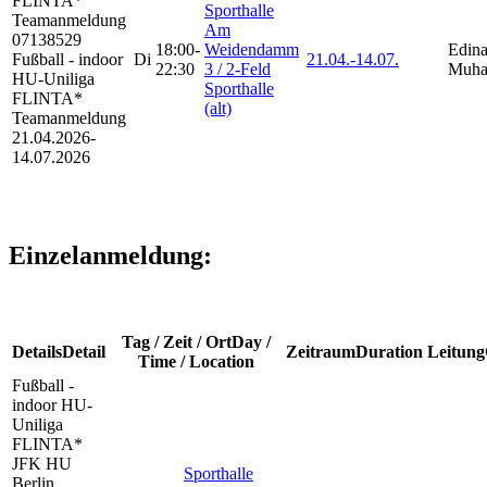
FLINTA*
Sporthalle
Teamanmeldung
Am
07138529
18:00-
Weidendamm
Edin
Fußball - indoor
Di
21.04.-
14.07.
22:30
3 / 2-Feld
Muha
HU-Uniliga
Sporthalle
FLINTA*
(alt)
Teamanmeldung
21.04.2026-
14.07.2026
Einzelanmeldung:
Tag / Zeit / Ort
Day /
Details
Detail
Zeitraum
Duration
Leitung
Time / Location
Fußball -
indoor HU-
Uniliga
FLINTA*
JFK HU
Sporthalle
Berlin