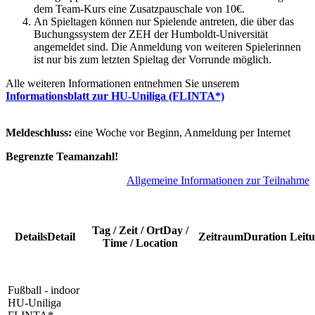
dem Team-Kurs eine Zusatzpauschale von 10€.
An Spieltagen können nur Spielende antreten, die über das
Buchungssystem der ZEH der Humboldt-Universität
angemeldet sind. Die Anmeldung von weiteren Spielerinnen
ist nur bis zum letzten Spieltag der Vorrunde möglich.
Alle weiteren Informationen entnehmen Sie unserem
Informationsblatt
zur HU-Uniliga (FLINTA*)
Meldeschluss:
eine Woche vor Beginn, Anmeldung per Internet
Begrenzte Teamanzahl!
Allgemeine Informationen zur Teilnahme
Tag / Zeit / Ort
Day /
Details
Detail
Zeitraum
Duration
Leit
Time / Location
Fußball - indoor
HU-Uniliga