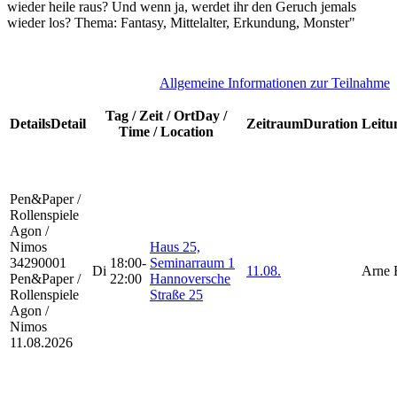
wieder heile raus? Und wenn ja, werdet ihr den Geruch jemals
wieder los? Thema: Fantasy, Mittelalter, Erkundung, Monster"
A
llgemeine Informationen zur Teilnahme
Tag / Zeit / Ort
Day /
Details
Detail
Zeitraum
Duration
Leitu
Time / Location
Pen&Paper /
Rollenspiele
Agon /
Nimos
Haus 25,
34290001
18:00-
Seminarraum 1
Di
11.08.
Arne 
Pen&Paper /
22:00
Hannoversche
Rollenspiele
Straße 25
Agon /
Nimos
11.08.2026