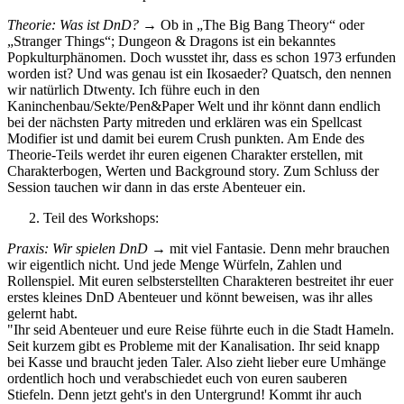
Theorie: Was ist DnD?
→ Ob in „The Big Bang Theory“ oder
„Stranger Things“; Dungeon & Dragons ist ein bekanntes
Popkulturphänomen. Doch wusstet ihr, dass es schon 1973 erfunden
worden ist? Und was genau ist ein Ikosaeder? Quatsch, den nennen
wir natürlich Dtwenty. Ich führe euch in den
Kaninchenbau/Sekte/Pen&Paper Welt und ihr könnt dann endlich
bei der nächsten Party mitreden und erklären was ein Spellcast
Modifier ist und damit bei eurem Crush punkten. Am Ende des
Theorie-Teils werdet ihr euren eigenen Charakter erstellen, mit
Charakterbogen, Werten und Background story. Zum Schluss der
Session tauchen wir dann in das erste Abenteuer ein.
Teil des Workshops:
Praxis: Wir spielen DnD
→ mit viel Fantasie. Denn mehr brauchen
wir eigentlich nicht. Und jede Menge Würfeln, Zahlen und
Rollenspiel. Mit euren selbsterstellten Charakteren bestreitet ihr euer
erstes kleines DnD Abenteuer und könnt beweisen, was ihr alles
gelernt habt.
"Ihr seid Abenteuer und eure Reise führte euch in die Stadt Hameln.
Seit kurzem gibt es Probleme mit der Kanalisation. Ihr seid knapp
bei Kasse und braucht jeden Taler. Also zieht lieber eure Umhänge
ordentlich hoch und verabschiedet euch von euren sauberen
Stiefeln. Denn jetzt geht's in den Untergrund! Kommt ihr auch