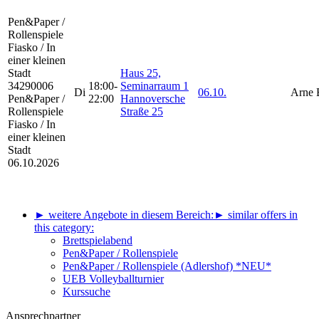
Pen&Paper /
Rollenspiele
Fiasko / In
einer kleinen
Stadt
Haus 25,
34290006
18:00-
Seminarraum 1
Di
06.10.
Arne 
Pen&Paper /
22:00
Hannoversche
Rollenspiele
Straße 25
Fiasko / In
einer kleinen
Stadt
06.10.2026
► weitere Angebote in diesem Bereich:
► similar offers in
this category:
Brettspielabend
Pen&Paper / Rollenspiele
Pen&Paper / Rollenspiele (Adlershof) *NEU*
UEB Volleyballturnier
Kurssuche
Ansprechpartner