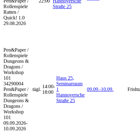
Pen&Paper /
22:00
Hannoversche
Rollenspiele
Straße 25
Ratten /
Quick! 1.0
29.08.2026
Pen&Paper /
Rollenspiele
Dungeons &
Dragons /
Workshop
101
Haus 25,
34290004
Seminarraum
14:00-
Pen&Paper /
tägl.
1
09.09.-
10.09.
Frisht
18:00
Rollenspiele
Hannoversche
Dungeons &
Straße 25
Dragons /
Workshop
101
09.09.2026-
10.09.2026