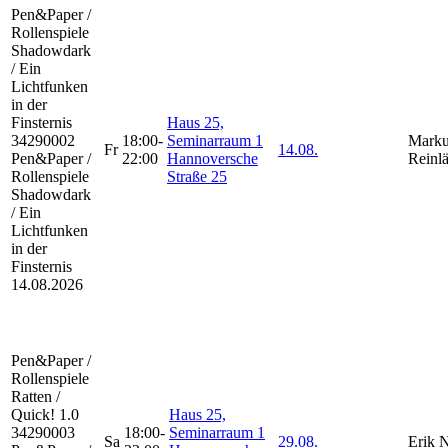
Pen&Paper /
Rollenspiele
Shadowdark
/ Ein
Lichtfunken
in der
Finsternis
Haus 25,
34290002
18:00-
Seminarraum 1
Marku
Fr
14.08.
Pen&Paper /
22:00
Hannoversche
Reinl
Rollenspiele
Straße 25
Shadowdark
/ Ein
Lichtfunken
in der
Finsternis
14.08.2026
Pen&Paper /
Rollenspiele
Ratten /
Quick! 1.0
Haus 25,
34290003
18:00-
Seminarraum 1
Sa
29.08.
Erik 