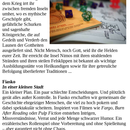
dem Krieg irrt ihr
zwischen fremden Inseln
umher, wo es mythische
Geschöpfe gibt,
gefährliche Schurken
und sagenhafte
Königreiche, die auf
Gedeih und Verderb den
Launen der Gottheiten
ausgeliefert sind. Nicht Mensch, noch Gott, seid ihr die Helden
eurer Zeit. Ihr erreicht die Insel Nimos mit ihren strahlenden
Stränden und ihren steilen Felsklippen ist bekannt als wichtige
Ausbildungsstätte von Heilkundigen sowie für ihre getreuliche
Befolgung überlieferter Traditionen ...
Fiasko
In einer kleinen Stadt
Ein kleiner Plan. Ein paar schlechte Entscheidungen. Und plötzlich
gerät alles außer Kontrolle. In Fiasko erschaffen wir gemeinsam die
Geschichte ehrgeiziger Menschen, die viel zu hoch pokern und
dabei spektakulär scheitern. Inspiriert von Filmen wie
Fargo
,
Burn
After Reading
oder
Pulp Fiction
entstehen Intrigen,
Missverständnisse, Verrat und jede Menge schwarzer Humor. Ein
erzählerisches Rollenspiel ohne Vorbereitung und ohne Spielleitung
– aber garantiert nicht ohne Chaos.