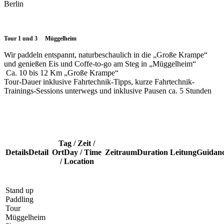
Berlin
Tour 1 und 3 Müggelheim
Wir paddeln entspannt, naturbeschaulich in die „Große Krampe“
und genießen Eis und Coffe-to-go am Steg in „Müggelheim“
Ca. 10 bis 12 Km „Große Krampe“
Tour-Dauer inklusive Fahrtechnik-Tipps, kurze Fahrtechnik-
Trainings-Sessions unterwegs und inklusive Pausen ca. 5 Stunden
Tag / Zeit /
Details
Detail
Ort
Day / Time
Zeitraum
Duration
Leitung
Guidan
/ Location
Stand up
Paddling
Tour
Müggelheim