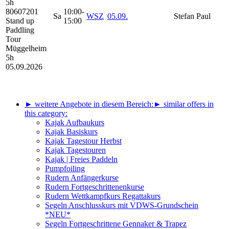
5h
80607201
10:00-
Sa
WSZ
05.09.
Stefan Paul
Stand up
15:00
Paddling
Tour
Müggelheim
5h
05.09.2026
► weitere Angebote in diesem Bereich:
► similar offers in
this category:
Kajak Aufbaukurs
Kajak Basiskurs
Kajak Tagestour Herbst
Kajak Tagestouren
Kajak | Freies Paddeln
Pumpfoiling
Rudern Anfängerkurse
Rudern Fortgeschrittenenkurse
Rudern Wettkampfkurs Regattakurs
Segeln Anschlusskurs mit VDWS-Grundschein
*NEU*
Segeln Fortgeschrittene Gennaker & Trapez