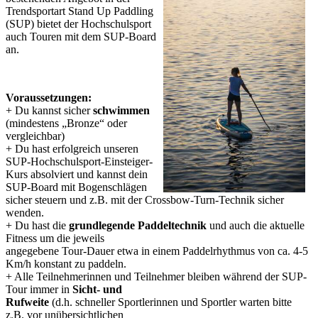
Trendsportart Stand Up Paddling
(SUP) bietet der Hochschulsport
auch Touren mit dem SUP-Board
an.
Voraussetzungen:
+ Du kannst sicher
schwimmen
(mindestens „Bronze“ oder
vergleichbar)
+ Du hast erfolgreich unseren
SUP-Hochschulsport-Einsteiger-
Kurs absolviert und kannst dein
SUP-Board mit Bogenschlägen
sicher steuern und z.B. mit der Crossbow-Turn-Technik sicher
wenden.
+ Du hast die
grundlegende Paddeltechnik
und auch die aktuelle
Fitness um die jeweils
angegebene Tour-Dauer etwa in einem Paddelrhythmus von ca. 4-5
Km/h konstant zu paddeln.
+ Alle Teilnehmerinnen und Teilnehmer bleiben während der SUP-
Tour immer in
Sicht- und
Rufweite
(d.h. schneller Sportlerinnen und Sportler warten bitte
z.B. vor unübersichtlichen