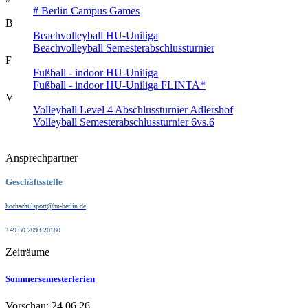
# Berlin Campus Games
B
Beachvolleyball HU-Uniliga
Beachvolleyball Semesterabschlussturnier
F
Fußball - indoor HU-Uniliga
Fußball - indoor HU-Uniliga FLINTA*
V
Volleyball Level 4 Abschlussturnier Adlershof
Volleyball Semesterabschlussturnier 6vs.6
Ansprechpartner
Geschäftsstelle
hochschulsport@hu-berlin.de
+49 30 2093 20180
Zeiträume
Sommersemesterferien
Vorschau: 24.06.26