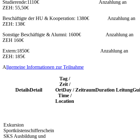
Studierende:1110€ Anzahlung an
ZEH: 55,50€
Beschäftigte der HU & Kooperation: 1380€ Anzahlung an
ZEH: 138€
Sonstige Beschäftigte & Alumni: 1600€ Anzahlung an
ZEH 160€
Extern:1850€ Anzahlung an
ZEH: 185€
A
llgemeine Informationen zur Teilnahme
Tag /
Zeit /
Details
Detail
Ort
Day /
Zeitraum
Duration
Leitung
Gu
Time /
Location
Exkursion
Sportküstenschifferschein
SKS
Ausbildung und