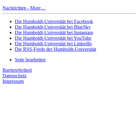
Nachrichten -
More…
Die Humboldt-Universität bei Facebook
Die Humboldt-Universität bei BlueSky
Die Humboldt-Universität bei Instagram
Die Humboldt-Universität bei YouTube
Die Humboldt-Universität bei LinkedIn
Die RSS-Feeds der Humboldt-Universität
Seite bearbeiten
Barrierefreiheit
Datenschutz
Impressum