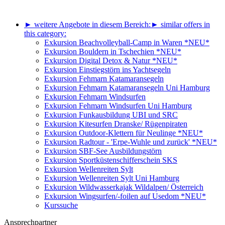
► weitere Angebote in diesem Bereich:
► similar offers in
this category:
Exkursion Beachvolleyball-Camp in Waren *NEU*
Exkursion Bouldern in Tschechien *NEU*
Exkursion Digital Detox & Natur *NEU*
Exkursion Einstiegstörn ins Yachtsegeln
Exkursion Fehmarn Katamaransegeln
Exkursion Fehmarn Katamaransegeln Uni Hamburg
Exkursion Fehmarn Windsurfen
Exkursion Fehmarn Windsurfen Uni Hamburg
Exkursion Funkausbildung UBI und SRC
Exkursion Kitesurfen Dranske/ Rügenpiraten
Exkursion Outdoor-Klettern für Neulinge *NEU*
Exkursion Radtour - 'Erpe-Wuhle und zurück' *NEU*
Exkursion SBF-See Ausbildungstörn
Exkursion Sportküstenschifferschein SKS
Exkursion Wellenreiten Sylt
Exkursion Wellenreiten Sylt Uni Hamburg
Exkursion Wildwasserkajak Wildalpen/ Österreich
Exkursion Wingsurfen/-foilen auf Usedom *NEU*
Kurssuche
Ansprechpartner