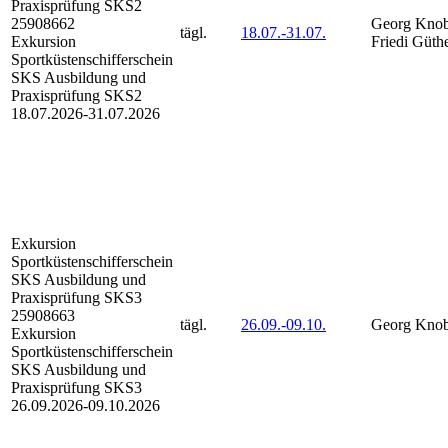
Praxisprüfung SKS2
25908662
Georg Knob
tägl.
18.07.-
31.07.
Exkursion
Friedi Güth
Sportküstenschifferschein
SKS Ausbildung und
Praxisprüfung SKS2
18.07.2026-
31.07.2026
Exkursion
Sportküstenschifferschein
SKS
Ausbildung und
Praxisprüfung SKS3
25908663
tägl.
26.09.-
09.10.
Georg Knob
Exkursion
Sportküstenschifferschein
SKS Ausbildung und
Praxisprüfung SKS3
26.09.2026-
09.10.2026