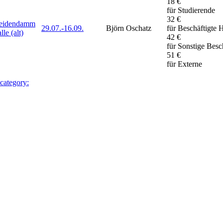
18 €
für Studierende
32 €
Weidendamm
29.07.-
16.09.
Björn Oschatz
für Beschäftigte
lle (alt)
42 €
für Sonstige Besc
51 €
für Externe
 category: