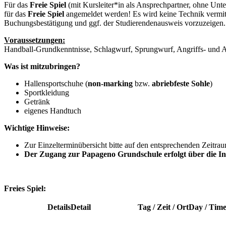
Für das
Freie Spiel
(mit Kursleiter*in als Ansprechpartner, ohne Unte
für das
Freie Spiel
angemeldet werden! Es wird keine Technik vermitt
Buchungsbestätigung und ggf. der Studierendenausweis vorzuzeige
Voraussetzungen:
Handball-Grundkenntnisse, Schlagwurf, Sprungwurf, Angriffs- und 
Was ist mitzubringen?
Hallensportschuhe (
non-marking
bzw.
abriebfeste Sohle
)
Sportkleidung
Getränk
eigenes Handtuch
Wichtige Hinweise:
Zur Einzelterminübersicht bitte auf den entsprechenden Zeitrau
Der Zugang zur Papageno Grundschule erfolgt über die In
Freies Spiel:
Details
Detail
Tag / Zeit / Ort
Day / Time