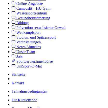
Online-Angebote
Campusfit – HU Gym
Wassersportzentrum
Gesundheitsförderung
Bildung
Prävention sexualisierter Gewalt
Wettkampfsport
Studium und Spitzensport
Veranstaltungen
News/Aktuelles
Unser Team
Jobs
Sportpartner:innenbörse
UniSport-O-Mat
Startseite
Kontakt
Teilnahmebedingungen
Für Kursleitende