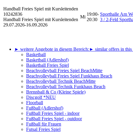
Handball
Freies Spiel mit Kursleitenden
10242836
19:00-
Sporthalle Am 
Mi
Handball Freies Spiel mit Kursleitenden
20:30
3 / 2-Feld Sportha
29.07.2026-
16.09.2026
► weitere Angebote in diesem Bereich:
► similar offers in this
Basketball
Basketball (Adlershof)
Basketball Freies Spiel
Beachvolleyball Freies Spiel BeachMitte
Beachvolleyball Freies Spiel Funkhaus Beach
Beachvolleyball Technik BeachMitte
Beachvolleyball Technik Funkhaus Beach
Brennball & Co (Kleine Spiele)
Discgolf *NEU
Floorball
Fußball (Adlershof)
Fußball Freies Spiel - indoor
Fußball Freies Spiel - outdoor
Fußball für Frauen
Futsal Freies Spiel