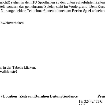
rricht!) stehen in den HU Sporthallen zu den unten aufgeführten Zeite
elt, sondern das gemeinsame Spielen steht im Vordergrund. Dem Kursle
n. Nur angemeldete Teilnehmer*innen können am
Freien Spiel
teilnehm
Abwehrverhalten
m in der Tabelle klicken.
validenstr!
 / Location
Zeitraum
Duration
Leitung
Guidance
Prei
18/ 32/ 42/ 51 €