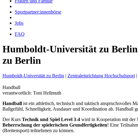
Frauen und Familie
Sportpartner:innenbörse
Jobs
FAQ
Humboldt-Universität zu Berlin
zu Berlin
Humboldt-Universität zu Berlin
|
Zentraleinrichtung Hochschulsport
|
Handball
verantwortlich: Toni Hellmuth
Han
dball
ist ein athletisch, technisch und taktisch anspruchsvolles 
Ballgefühl, Schnelligkeit, Ausdauer und Koordination ab. Handball ge
Der Kurs
Technik und Spiel Level 3-4
wird in Kooperation mit der
Beherrschung der spielerischen Grundfertigkeiten
! Eine Teilnahm
(Breitensport) teilnehmen zu können.