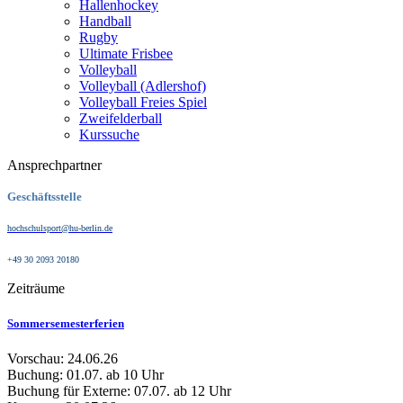
Hallenhockey
Handball
Rugby
Ultimate Frisbee
Volleyball
Volleyball (Adlershof)
Volleyball Freies Spiel
Zweifelderball
Kurssuche
Ansprechpartner
Geschäftsstelle
hochschulsport@hu-berlin.de
+49 30 2093 20180
Zeiträume
Sommersemesterferien
Vorschau: 24.06.26
Buchung: 01.07. ab 10 Uhr
Buchung für Externe: 07.07. ab 12 Uhr