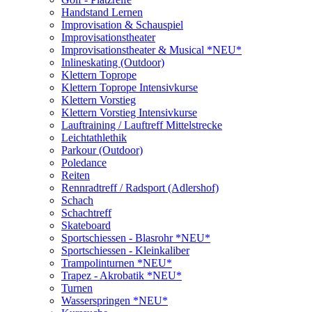
Handstand Lernen
Improvisation & Schauspiel
Improvisationstheater
Improvisationstheater & Musical *NEU*
Inlineskating (Outdoor)
Klettern Toprope
Klettern Toprope Intensivkurse
Klettern Vorstieg
Klettern Vorstieg Intensivkurse
Lauftraining / Lauftreff Mittelstrecke
Leichtathlethik
Parkour (Outdoor)
Poledance
Reiten
Rennradtreff / Radsport (Adlershof)
Schach
Schachtreff
Skateboard
Sportschiessen - Blasrohr *NEU*
Sportschiessen - Kleinkaliber
Trampolinturnen *NEU*
Trapez - Akrobatik *NEU*
Turnen
Wasserspringen *NEU*