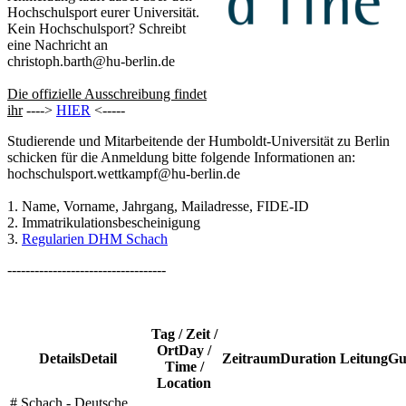
Hochschulsport eurer Universität.
Kein Hochschulsport? Schreibt
eine Nachricht an
christoph.barth@hu-berlin.de
Die offizielle Ausschreibung findet
ihr
---->
HIER
<-----
Studierende und Mitarbeitende der Humboldt-Universität zu Berlin
schicken für die Anmeldung bitte folgende Informationen an:
hochschulsport.wettkampf@hu-berlin.de
1. Name, Vorname, Jahrgang, Mailadresse, FIDE-ID
2. Immatrikulationsbescheinigung
3.
Regularien DHM Schach
-----------------------------------
Tag / Zeit /
Ort
Day /
Details
Detail
Zeitraum
Duration
Leitung
Gu
Time /
Location
# Schach - Deutsche