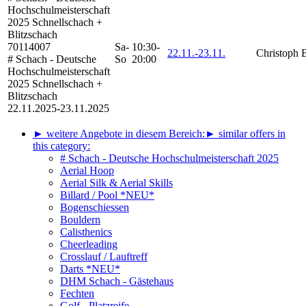
Hochschulmeisterschaft
2025
Schnellschach +
Blitzschach
70114007
Sa-
10:30-
22.11.-
23.11.
Christoph 
# Schach - Deutsche
So
20:00
Hochschulmeisterschaft
2025 Schnellschach +
Blitzschach
22.11.2025-
23.11.2025
► weitere Angebote in diesem Bereich:
► similar offers in
this category:
# Schach - Deutsche Hochschulmeisterschaft 2025
Aerial Hoop
Aerial Silk & Aerial Skills
Billard / Pool *NEU*
Bogenschiessen
Bouldern
Calisthenics
Cheerleading
Crosslauf / Lauftreff
Darts *NEU*
DHM Schach - Gästehaus
Fechten
Golf - Platzreife