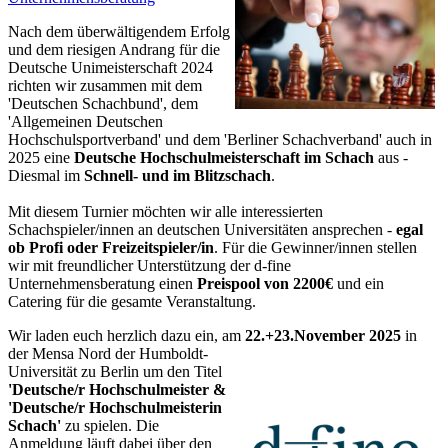
Nach dem überwältigendem Erfolg
und dem riesigen Andrang für die
Deutsche Unimeisterschaft 2024
richten wir zusammen mit dem
'Deutschen Schachbund', dem
'Allgemeinen Deutschen
Hochschulsportverband' und dem 'Berliner Schachverband' auch in
2025 eine
Deutsche Hochschulmeisterschaft im Schach
aus -
Diesmal im
Schnell- und im Blitzschach
.
Mit diesem Turnier möchten wir alle interessierten
Schachspieler/innen an deutschen Universitäten ansprechen -
egal
ob Profi oder Freizeitspieler/in
. Für die Gewinner/innen stellen
wir mit freundlicher Unterstützung der d-fine
Unternehmensberatung einen
Preispool von 2200€
und ein
Catering für die gesamte Veranstaltung.
Wir laden euch herzlich dazu ein, am
22.+23.November 2025
in
der Mensa Nord der Humboldt-
Universität zu Berlin um den Titel
'Deutsche/r Hochschulmeister &
'Deutsche/r Hochschulmeisterin
Schach'
zu spielen. Die
Anmeldung läuft dabei über den