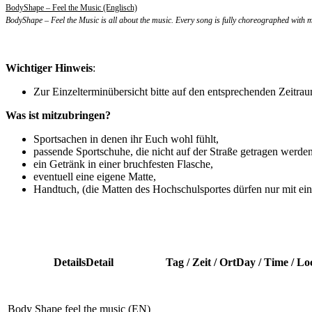
BodyShape – Feel the Music (Englisch)
BodyShape – Feel the Music is all about the music. Every song is fully choreographed with m
Wichtiger Hinweis
:
Zur Einzelterminübersicht bitte auf den entsprechenden Zeitrau
Was ist mitzubringen?
Sportsachen in denen ihr Euch wohl fühlt,
passende Sportschuhe, die nicht auf der Straße getragen werden
ein Getränk in einer bruchfesten Flasche,
eventuell eine eigene Matte,
Handtuch, (die Matten des Hochschulsportes dürfen nur mit e
Details
Detail
Tag / Zeit / Ort
Day / Time / Lo
Body Shape
feel the music (EN)