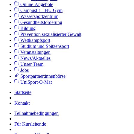
Online-Angebote
Campusfit – HU Gym
Wassersportzentrum
Gesundheitsförderung
Bildung
Prävention sexualisierter Gewalt
Wettkampfsport
Studium und Spitzensport
Veranstaltungen
News/Aktuelles
Unser Team
Jobs
Sportpartner:innenbörse
UniSport-O-Mat
Startseite
Kontakt
Teilnahmebedingungen
Für Kursleitende