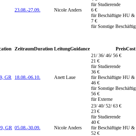
für Studierende
23.08.-
27.09.
Nicole Anders
6 €
für Beschäftigte HU &
7 €
für Sonstige Beschäfti
cation
Zeitraum
Duration
Leitung
Guidance
Preis
Cost
21/ 36/ 46/ 56 €
21 €
für Studierende
36 €
29, GR
18.08.-
06.10.
Anett Laue
für Beschäftigte HU &
46 €
für Sonstige Beschäfti
56 €
für Externe
23/ 40/ 52/ 63 €
23 €
für Studierende
40 €
29, GR
05.08.-
30.09.
Nicole Anders
für Beschäftigte HU &
52 €