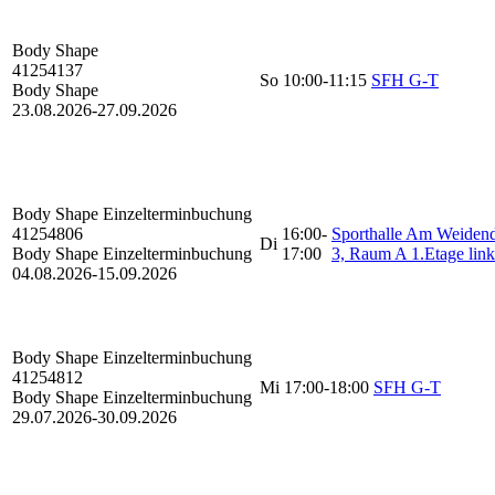
Body Shape
41254137
So
10:00-11:15
SFH G-T
Body Shape
23.08.2026-
27.09.2026
Body Shape
Einzelterminbuchung
41254806
16:00-
Sporthalle Am Weide
Di
Body Shape Einzelterminbuchung
17:00
3, Raum A 1.Etage link
04.08.2026-
15.09.2026
Body Shape
Einzelterminbuchung
41254812
Mi
17:00-18:00
SFH G-T
Body Shape Einzelterminbuchung
29.07.2026-
30.09.2026