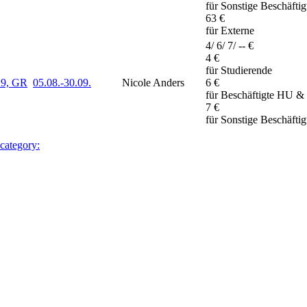
für Sonstige Beschäfti
63 €
für Externe
4/ 6/ 7/ -- €
4 €
für Studierende
29, GR
05.08.-
30.09.
Nicole Anders
6 €
für Beschäftigte HU &
7 €
für Sonstige Beschäfti
 category: