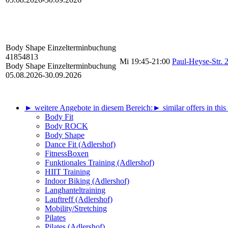
Body Shape
Einzelterminbuchung
41854813
Mi
19:45-21:00
Paul-Heyse-Str. 
Body Shape Einzelterminbuchung
05.08.2026-
30.09.2026
► weitere Angebote in diesem Bereich:
► similar offers in this
Body Fit
Body ROCK
Body Shape
Dance Fit (Adlershof)
FitnessBoxen
Funktionales Training (Adlershof)
HIIT Training
Indoor Biking (Adlershof)
Langhanteltraining
Lauftreff (Adlershof)
Mobility/Stretching
Pilates
Pilates (Adlershof)