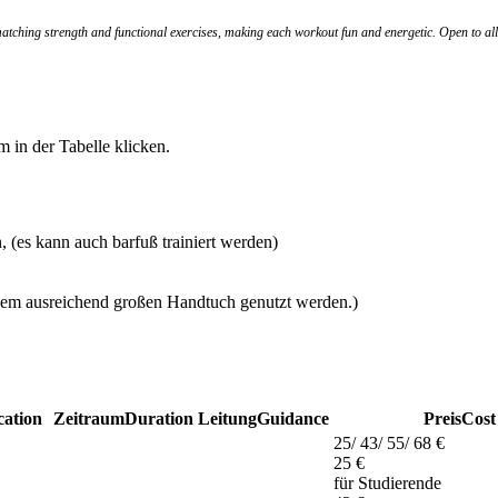
atching strength and functional exercises, making each workout fun and energetic. Open to all
m in der Tabelle klicken.
, (es kann auch barfuß trainiert werden)
inem ausreichend großen Handtuch genutzt werden.)
cation
Zeitraum
Duration
Leitung
Guidance
Preis
Cost
25/ 43/ 55/ 68 €
25 €
für Studierende