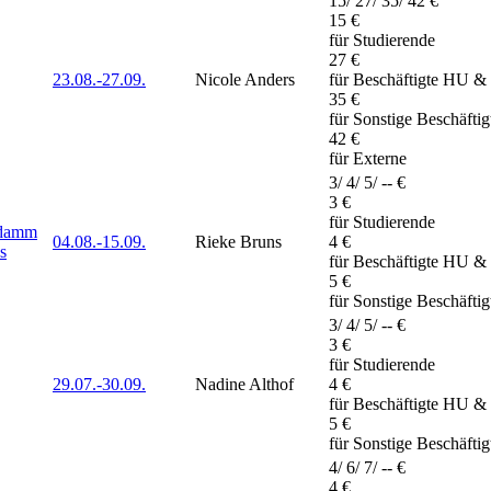
15/ 27/ 35/ 42 €
15 €
für Studierende
27 €
23.08.-
27.09.
Nicole Anders
für Beschäftigte HU &
35 €
für Sonstige Beschäfti
42 €
für Externe
3/ 4/ 5/ -- €
3 €
für Studierende
ndamm
04.08.-
15.09.
Rieke Bruns
4 €
s
für Beschäftigte HU &
5 €
für Sonstige Beschäfti
3/ 4/ 5/ -- €
3 €
für Studierende
29.07.-
30.09.
Nadine Althof
4 €
für Beschäftigte HU &
5 €
für Sonstige Beschäfti
4/ 6/ 7/ -- €
4 €