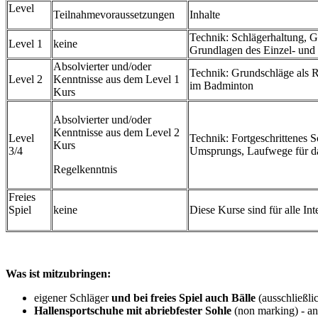
Level
Teilnahmevoraussetzungen
Inhalte
Technik: Schlägerhaltung, G
Level 1
keine
Grundlagen des Einzel- und
Absolvierter und/oder
Technik: Grundschläge als R
Level 2
Kenntnisse aus dem Level 1
im Badminton
Kurs
Absolvierter und/oder
Kenntnisse aus dem Level 2
Level
Technik: Fortgeschrittenes 
Kurs
3/4
Umsprungs, Laufwege für das
Regelkenntnis
Freies
Spiel
keine
Diese Kurse sind für alle In
Was ist mitzubringen:
eigener Schläger
und bei freies Spiel auch Bälle
(ausschließli
Hallensportschuhe mit abriebfester Sohle
(non marking) - an