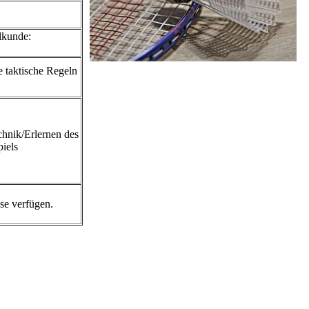
lkunde:
 taktische Regeln
chnik/Erlernen des
iels
sse verfügen.