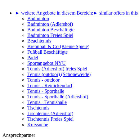
► weitere Angebote in diesem Bereich:
► similar offers in this
Badminton
Badminton (Adlershof)
Badminton Beschäftigte
Badminton Freies Spiel
Beachtennis
Brennball & Co (Kleine Spiele)
Fußball Beschäftigte
Padel
Sportangebot NYU
Tennis (Adlershof) freies Spiel
Tennis (outdoor) (Schöneweide)
Tennis - outdoor
Tennis - Reinickendorf
Tennis - Sporthalle
Tennis - Sporthalle (Adlershof)
Tennis - Tennishalle
Tischtennis
Tischtennis (Adlershof)
Tischtennis Freies Spiel
Kurssuche
Ansprechpartner