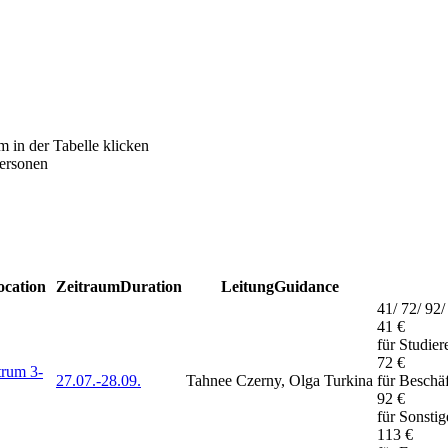
m in der Tabelle klicken
Personen
ocation
Zeitraum
Duration
Leitung
Guidance
41/ 72/ 92/
41 €
für Studie
72 €
trum 3-
27.07.-
28.09.
Tahnee Czerny, Olga Turkina
für Beschä
92 €
für Sonsti
113 €