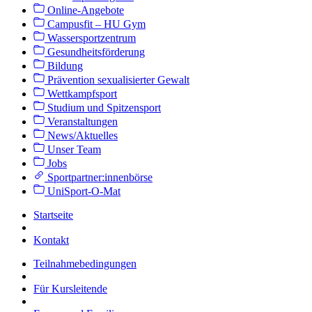
Online-Angebote
Campusfit – HU Gym
Wassersportzentrum
Gesundheitsförderung
Bildung
Prävention sexualisierter Gewalt
Wettkampfsport
Studium und Spitzensport
Veranstaltungen
News/Aktuelles
Unser Team
Jobs
Sportpartner:innenbörse
UniSport-O-Mat
Startseite
Kontakt
Teilnahmebedingungen
Für Kursleitende