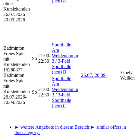
(neu) A
ohne
Kursleitenden
26.07.2026-
20.09.2026
Sporthalle
Badminton
Am
Freies Spiel
21:00-
Weidendamm
So
mit
22:30
3 / 3-Feld
Kursleitenden
Sporthalle
15260877
(neu) B
Emely
Badminton
26.07.-
20.09.
Weißen
Sporthalle
Freies Spiel
Am
mit
21:00-
Weidendamm
Kursleitenden
So
22:30
3 / 3-Feld
26.07.2026-
Sporthalle
20.09.2026
(neu) C
► weitere Angebote in diesem Bereich:
► similar offers in
this category: