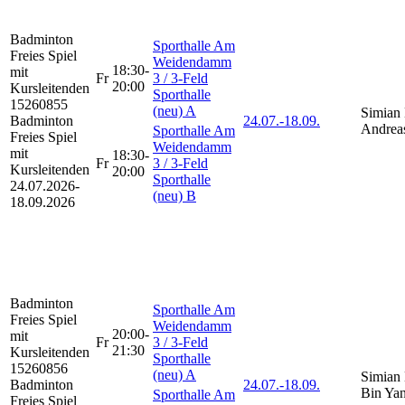
Badminton
Sporthalle Am
Freies Spiel
Weidendamm
18:30-
mit
Fr
3 / 3-Feld
20:00
Kursleitenden
Sporthalle
15260855
(neu) A
Simian 
Badminton
24.07.-
18.09.
Andrea
Sporthalle Am
Freies Spiel
Weidendamm
mit
18:30-
Fr
3 / 3-Feld
Kursleitenden
20:00
Sporthalle
24.07.2026-
(neu) B
18.09.2026
Badminton
Sporthalle Am
Freies Spiel
Weidendamm
20:00-
mit
Fr
3 / 3-Feld
21:30
Kursleitenden
Sporthalle
15260856
(neu) A
Simian 
Badminton
24.07.-
18.09.
Bin Ya
Sporthalle Am
Freies Spiel