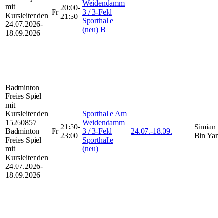
Weidendamm
mit
20:00-
Fr
3 / 3-Feld
Kursleitenden
21:30
Sporthalle
24.07.2026-
(neu) B
18.09.2026
Badminton
Freies Spiel
mit
Kursleitenden
Sporthalle Am
15260857
Weidendamm
21:30-
Simian 
Badminton
Fr
3 / 3-Feld
24.07.-
18.09.
23:00
Bin Ya
Freies Spiel
Sporthalle
mit
(neu)
Kursleitenden
24.07.2026-
18.09.2026