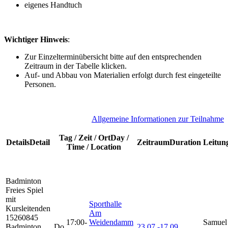
eigenes Handtuch
Wichtiger Hinweis
:
Zur Einzelterminübersicht bitte auf den entsprechenden
Zeitraum in der Tabelle klicken.
Auf- und Abbau von Materialien erfolgt durch fest eingeteilte
Personen.
A
llgemeine Informationen zur Teilnahme
Tag / Zeit / Ort
Day /
Details
Detail
Zeitraum
Duration
Leitun
Time / Location
Badminton
Freies Spiel
mit
Sporthalle
Kursleitenden
Am
15260845
17:00-
Weidendamm
Samuel 
Badminton
Do
23.07.-
17.09.