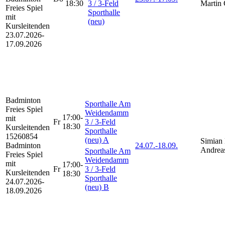
18:30
3 / 3-Feld
Martin 
Freies Spiel
Sporthalle
mit
(neu)
Kursleitenden
23.07.2026-
17.09.2026
Badminton
Sporthalle Am
Freies Spiel
Weidendamm
17:00-
mit
Fr
3 / 3-Feld
18:30
Kursleitenden
Sporthalle
15260854
(neu) A
Simian 
Badminton
24.07.-
18.09.
Andrea
Sporthalle Am
Freies Spiel
Weidendamm
mit
17:00-
Fr
3 / 3-Feld
Kursleitenden
18:30
Sporthalle
24.07.2026-
(neu) B
18.09.2026