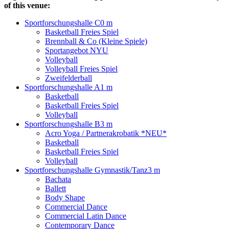
of this venue:
Sportforschungshalle C
0 m
Basketball Freies Spiel
Brennball & Co (Kleine Spiele)
Sportangebot NYU
Volleyball
Volleyball Freies Spiel
Zweifelderball
Sportforschungshalle A
1 m
Basketball
Basketball Freies Spiel
Volleyball
Sportforschungshalle B
3 m
Acro Yoga / Partnerakrobatik *NEU*
Basketball
Basketball Freies Spiel
Volleyball
Sportforschungshalle Gymnastik/Tanz
3 m
Bachata
Ballett
Body Shape
Commercial Dance
Commercial Latin Dance
Contemporary Dance