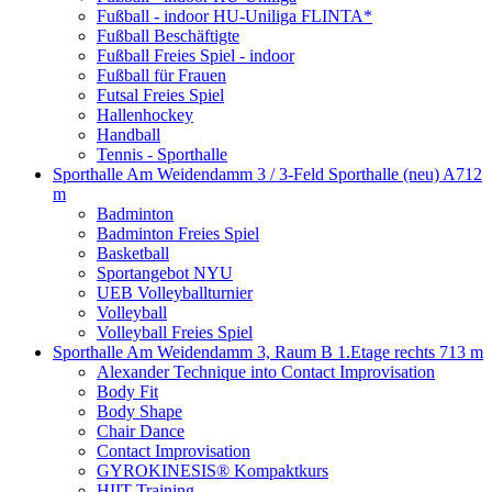
Fußball - indoor HU-Uniliga FLINTA*
Fußball Beschäftigte
Fußball Freies Spiel - indoor
Fußball für Frauen
Futsal Freies Spiel
Hallenhockey
Handball
Tennis - Sporthalle
Sporthalle Am Weidendamm 3 / 3-Feld Sporthalle (neu) A
712
m
Badminton
Badminton Freies Spiel
Basketball
Sportangebot NYU
UEB Volleyballturnier
Volleyball
Volleyball Freies Spiel
Sporthalle Am Weidendamm 3, Raum B 1.Etage rechts
713 m
Alexander Technique into Contact Improvisation
Body Fit
Body Shape
Chair Dance
Contact Improvisation
GYROKINESIS® Kompaktkurs
HIIT Training