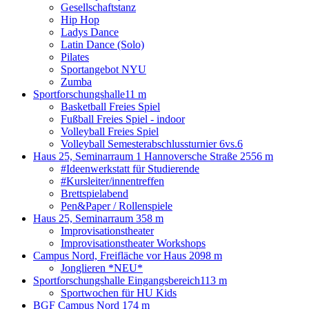
Gesellschaftstanz
Hip Hop
Ladys Dance
Latin Dance (Solo)
Pilates
Sportangebot NYU
Zumba
Sportforschungshalle
11 m
Basketball Freies Spiel
Fußball Freies Spiel - indoor
Volleyball Freies Spiel
Volleyball Semesterabschlussturnier 6vs.6
Haus 25, Seminarraum 1 Hannoversche Straße 25
56 m
#Ideenwerkstatt für Studierende
#Kursleiter/innentreffen
Brettspielabend
Pen&Paper / Rollenspiele
Haus 25, Seminarraum 3
58 m
Improvisationstheater
Improvisationstheater Workshops
Campus Nord, Freifläche vor Haus 20
98 m
Jonglieren *NEU*
Sportforschungshalle Eingangsbereich
113 m
Sportwochen für HU Kids
BGF Campus Nord
174 m