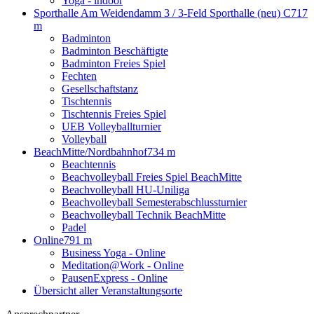
Yoga - indoor
Sporthalle Am Weidendamm 3 / 3-Feld Sporthalle (neu) C
717
m
Badminton
Badminton Beschäftigte
Badminton Freies Spiel
Fechten
Gesellschaftstanz
Tischtennis
Tischtennis Freies Spiel
UEB Volleyballturnier
Volleyball
BeachMitte/Nordbahnhof
734 m
Beachtennis
Beachvolleyball Freies Spiel BeachMitte
Beachvolleyball HU-Uniliga
Beachvolleyball Semesterabschlussturnier
Beachvolleyball Technik BeachMitte
Padel
Online
791 m
Business Yoga - Online
Meditation@Work - Online
PausenExpress - Online
Übersicht aller Veranstaltungsorte