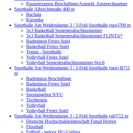
Pausenexpress Beschäftigte/Anmeld. Ansprechpartner
Sporthalle Albrechtstraße
400 m
Bachata
Kizomba
Sporthalle Am Weidendamm 3 / 3-Feld Sporthalle (neu)
709 m
3x3 Basketball Semesterabschlussturnier
3x3 Basketball Semesterabschlussturnier FLINTA*
Badminton Freies Spiel
Basketball Freies Spiel
Tennis - Sporthalle
Volleyball Freies Spiel
Volleyball Semesterabschlussturnier 6vs.6
Sporthalle Am Weidendamm 3 / 3-Feld Sporthalle (neu) B
711
m
Badminton Beschäftigte
Badminton Freies Spiel
Basketball
Sportangebot NYU
Tischtennis
Volleyball
Volleyball Freies Spiel
Sporthalle Am Weidendamm 3 / 2-Feld Sporthalle (alt)
712 m
Deutsche Hochschulmeisterschaft Futsal Herren
Floorball
Fußball - indoor HU-Uniliga