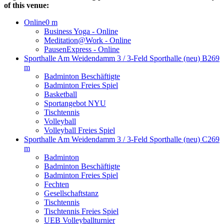
of this venue:
Online
0 m
Business Yoga - Online
Meditation@Work - Online
PausenExpress - Online
Sporthalle Am Weidendamm 3 / 3-Feld Sporthalle (neu) B
269
m
Badminton Beschäftigte
Badminton Freies Spiel
Basketball
Sportangebot NYU
Tischtennis
Volleyball
Volleyball Freies Spiel
Sporthalle Am Weidendamm 3 / 3-Feld Sporthalle (neu) C
269
m
Badminton
Badminton Beschäftigte
Badminton Freies Spiel
Fechten
Gesellschaftstanz
Tischtennis
Tischtennis Freies Spiel
UEB Volleyballturnier