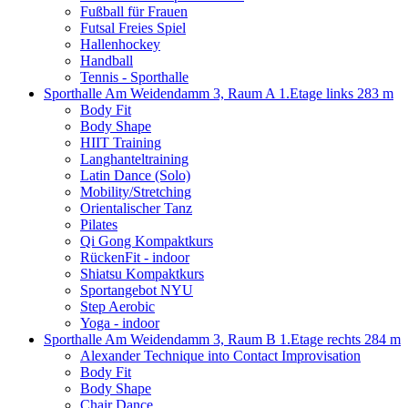
Fußball für Frauen
Futsal Freies Spiel
Hallenhockey
Handball
Tennis - Sporthalle
Sporthalle Am Weidendamm 3, Raum A 1.Etage links
283 m
Body Fit
Body Shape
HIIT Training
Langhanteltraining
Latin Dance (Solo)
Mobility/Stretching
Orientalischer Tanz
Pilates
Qi Gong Kompaktkurs
RückenFit - indoor
Shiatsu Kompaktkurs
Sportangebot NYU
Step Aerobic
Yoga - indoor
Sporthalle Am Weidendamm 3, Raum B 1.Etage rechts
284 m
Alexander Technique into Contact Improvisation
Body Fit
Body Shape
Chair Dance