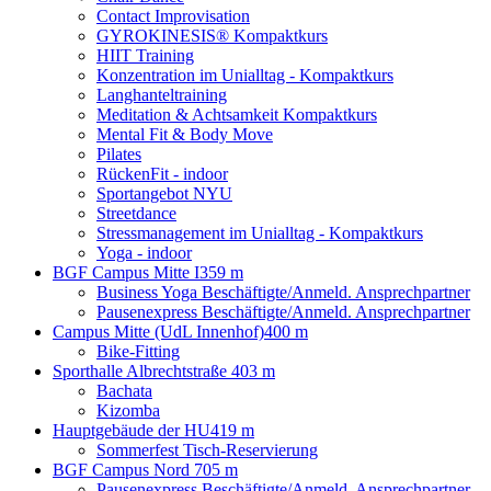
Contact Improvisation
GYROKINESIS® Kompaktkurs
HIIT Training
Konzentration im Unialltag - Kompaktkurs
Langhanteltraining
Meditation & Achtsamkeit Kompaktkurs
Mental Fit & Body Move
Pilates
RückenFit - indoor
Sportangebot NYU
Streetdance
Stressmanagement im Unialltag - Kompaktkurs
Yoga - indoor
BGF Campus Mitte I
359 m
Business Yoga Beschäftigte/Anmeld. Ansprechpartner
Pausenexpress Beschäftigte/Anmeld. Ansprechpartner
Campus Mitte (UdL Innenhof)
400 m
Bike-Fitting
Sporthalle Albrechtstraße
403 m
Bachata
Kizomba
Hauptgebäude der HU
419 m
Sommerfest Tisch-Reservierung
BGF Campus Nord
705 m
Pausenexpress Beschäftigte/Anmeld. Ansprechpartner