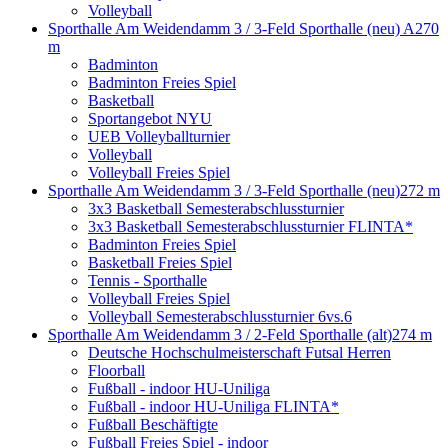
Volleyball
Sporthalle Am Weidendamm 3 / 3-Feld Sporthalle (neu) A
270
m
Badminton
Badminton Freies Spiel
Basketball
Sportangebot NYU
UEB Volleyballturnier
Volleyball
Volleyball Freies Spiel
Sporthalle Am Weidendamm 3 / 3-Feld Sporthalle (neu)
272 m
3x3 Basketball Semesterabschlussturnier
3x3 Basketball Semesterabschlussturnier FLINTA*
Badminton Freies Spiel
Basketball Freies Spiel
Tennis - Sporthalle
Volleyball Freies Spiel
Volleyball Semesterabschlussturnier 6vs.6
Sporthalle Am Weidendamm 3 / 2-Feld Sporthalle (alt)
274 m
Deutsche Hochschulmeisterschaft Futsal Herren
Floorball
Fußball - indoor HU-Uniliga
Fußball - indoor HU-Uniliga FLINTA*
Fußball Beschäftigte
Fußball Freies Spiel - indoor