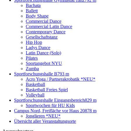
Sportforschungshalle Gymnastik/Tanz
792 m
Bachata
Ballett
Body Shape
Commercial Dance
Commercial Latin Dance
Contemporary Dance
Gesellschaftstanz
Hip Hop
Ladys Dance
Latin Dance (Solo)
Pilates
Sportangebot NYU
Zumba
Sportforschungshalle B
793 m
Acro Yoga / Partnerakrobatik *NEU*
Basketball
Basketball Freies Spiel
Volleyball
Sportforschungshalle Eingangsbereich
829 m
Sportwochen für HU Kids
Campus Nord, Freifläche vor Haus 20
878 m
Jonglieren *NEU*
Übersicht aller Veranstaltungsorte