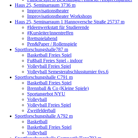
Haus 25, Seminarraum 3
736 m
Improvisationstheater
Improvisationstheater Workshops
Haus 25, Seminarraum 1 Hannoversche Straße 25
737 m
#Ideenwerkstatt für Studierende
#Kursleiter/innentreffen
Brettspielabend
Pen&Paper / Rollenspiele
Sportforschungshalle
787 m
Basketball Freies Spiel
Fußball Freies Spiel - indoor
Volleyball Freies Spiel
Volleyball Semesterabschlussturnier 6vs.6
Sportforschungshalle C
791 m
Basketball Freies Spiel
Brennball & Co (Kleine Spiele)
Sportangebot NYU
Volleyball
Volleyball Freies Spiel
Zweifelderball
Sportforschungshalle A
792 m
Basketball
Basketball Freies Spiel
Volleyball