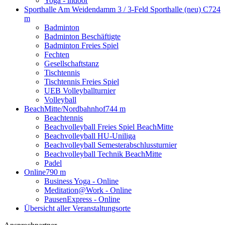
Yoga - indoor
Sporthalle Am Weidendamm 3 / 3-Feld Sporthalle (neu) C
724
m
Badminton
Badminton Beschäftigte
Badminton Freies Spiel
Fechten
Gesellschaftstanz
Tischtennis
Tischtennis Freies Spiel
UEB Volleyballturnier
Volleyball
BeachMitte/Nordbahnhof
744 m
Beachtennis
Beachvolleyball Freies Spiel BeachMitte
Beachvolleyball HU-Uniliga
Beachvolleyball Semesterabschlussturnier
Beachvolleyball Technik BeachMitte
Padel
Online
790 m
Business Yoga - Online
Meditation@Work - Online
PausenExpress - Online
Übersicht aller Veranstaltungsorte