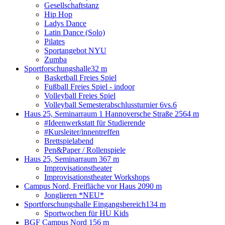
Gesellschaftstanz
Hip Hop
Ladys Dance
Latin Dance (Solo)
Pilates
Sportangebot NYU
Zumba
Sportforschungshalle
32 m
Basketball Freies Spiel
Fußball Freies Spiel - indoor
Volleyball Freies Spiel
Volleyball Semesterabschlussturnier 6vs.6
Haus 25, Seminarraum 1 Hannoversche Straße 25
64 m
#Ideenwerkstatt für Studierende
#Kursleiter/innentreffen
Brettspielabend
Pen&Paper / Rollenspiele
Haus 25, Seminarraum 3
67 m
Improvisationstheater
Improvisationstheater Workshops
Campus Nord, Freifläche vor Haus 20
90 m
Jonglieren *NEU*
Sportforschungshalle Eingangsbereich
134 m
Sportwochen für HU Kids
BGF Campus Nord
156 m