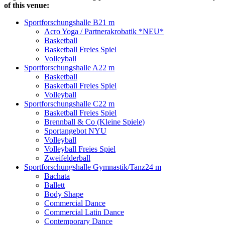
of this venue:
Sportforschungshalle B
21 m
Acro Yoga / Partnerakrobatik *NEU*
Basketball
Basketball Freies Spiel
Volleyball
Sportforschungshalle A
22 m
Basketball
Basketball Freies Spiel
Volleyball
Sportforschungshalle C
22 m
Basketball Freies Spiel
Brennball & Co (Kleine Spiele)
Sportangebot NYU
Volleyball
Volleyball Freies Spiel
Zweifelderball
Sportforschungshalle Gymnastik/Tanz
24 m
Bachata
Ballett
Body Shape
Commercial Dance
Commercial Latin Dance
Contemporary Dance