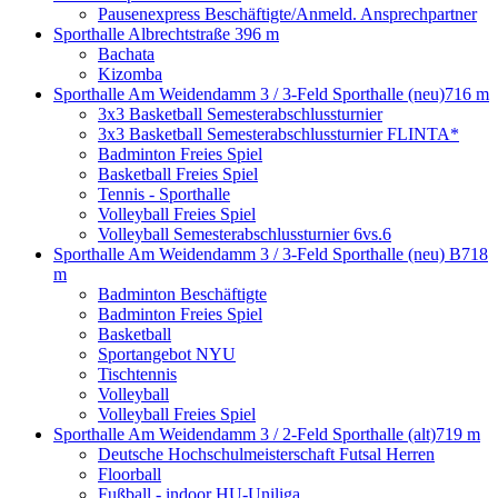
Pausenexpress Beschäftigte/Anmeld. Ansprechpartner
Sporthalle Albrechtstraße
396 m
Bachata
Kizomba
Sporthalle Am Weidendamm 3 / 3-Feld Sporthalle (neu)
716 m
3x3 Basketball Semesterabschlussturnier
3x3 Basketball Semesterabschlussturnier FLINTA*
Badminton Freies Spiel
Basketball Freies Spiel
Tennis - Sporthalle
Volleyball Freies Spiel
Volleyball Semesterabschlussturnier 6vs.6
Sporthalle Am Weidendamm 3 / 3-Feld Sporthalle (neu) B
718
m
Badminton Beschäftigte
Badminton Freies Spiel
Basketball
Sportangebot NYU
Tischtennis
Volleyball
Volleyball Freies Spiel
Sporthalle Am Weidendamm 3 / 2-Feld Sporthalle (alt)
719 m
Deutsche Hochschulmeisterschaft Futsal Herren
Floorball
Fußball - indoor HU-Uniliga