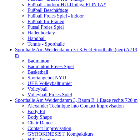
Fußball - indoor HU-Uniliga FLINTA*
Fußball Beschäftigte
Fußball Freies Spiel - indoor
Fußball für Frauen
Futsal Freies Spiel
Hallenhockey
Handball
Tennis - Sporthalle
Sporthalle Am Weidendamm 3 / 3-Feld Sporthalle (neu) A
719
m
Badminton
Badminton Freies Spiel
Basketball
Sportangebot NYU
UEB Volleyballturnier
Volleyball
Volleyball Freies Spiel
Sporthalle Am Weidendamm 3, Raum B 1.Etage rechts
720 m
Alexander Technique into Contact Improvisation
Body Fit
Body Shape
Chair Dance
Contact Improvisation
GYROKINESIS® Kompaktkurs
HIIT Training