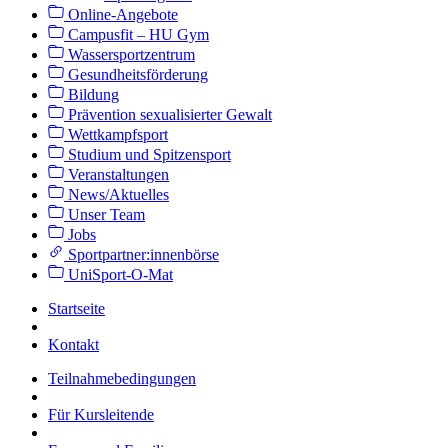
Online-Angebote
Campusfit – HU Gym
Wassersportzentrum
Gesundheitsförderung
Bildung
Prävention sexualisierter Gewalt
Wettkampfsport
Studium und Spitzensport
Veranstaltungen
News/Aktuelles
Unser Team
Jobs
Sportpartner:innenbörse
UniSport-O-Mat
Startseite
Kontakt
Teilnahmebedingungen
Für Kursleitende