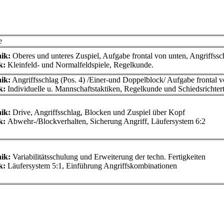
e
ik:
Oberes und unteres Zuspiel, Aufgabe frontal von unten, Angriffssch
k:
Kleinfeld- und Normalfeldspiele, Regelkunde.
ik:
Angriffsschlag (Pos. 4) /Einer-und Doppelblock/ Aufgabe frontal 
k:
Individuelle u. Mannschaftstaktiken, Regelkunde und Schiedsrichtert
nik
:
Drive, Angriffsschlag, Blocken und Zuspiel über Kopf
k:
Abwehr-/Blockverhalten, Sicherung Angriff, Läufersystem 6:2
nik:
Variabilitätsschulung und Erweiterung der techn. Fertigkeiten
k:
Läufersystem 5:1, Einführung Angriffskombinationen