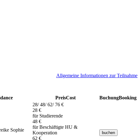
A
llgemeine Informationen zur Teilnahme
idance
Preis
Cost
Buchung
Booking
28/ 48/ 62/ 76 €
28 €
für Studierende
48 €
für Beschäftigte HU &
reike Sophie
Kooperation
62 €