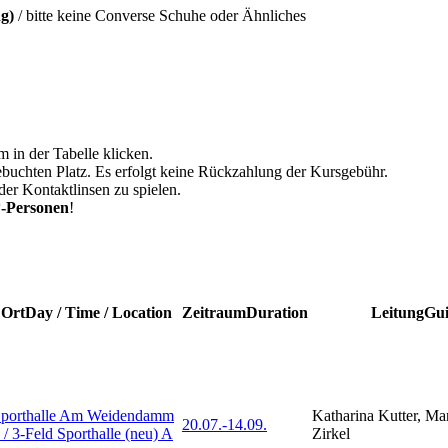
g)
/ bitte keine Converse Schuhe oder Ähnliches
m in der Tabelle klicken.
ebuchten Platz. Es erfolgt keine Rückzahlung der Kursgebühr.
der Kontaktlinsen zu spielen.
-Personen
!
 Ort
Day / Time / Location
Zeitraum
Duration
Leitung
Gu
porthalle Am Weidendamm
Katharina Kutter, Ma
20.07.-
14.09.
 / 3-Feld Sporthalle (neu) A
Zirkel