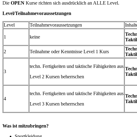
Die
OPEN
Kurse richten sich ausdrücklich an ALLE Level.
Level/Teilnahmevoraussetzungen
Level
Teilnahmevoraussetzungen
Inhalt
Techn
1
keine
Takti
Techn
2
Teilnahme oder Kenntnisse Level 1 Kurs
Takti
techn. Fertigkeiten und taktische Fähigkeiten aus
Tech
3
Takti
Level 2 Kursen beherrschen
techn. Fertigkeiten und taktische Fähigkeiten aus
Tech
4
Takti
Level 3 Kursen beherrschen
Was ist mitzubringen?
Sportkleidung