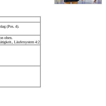
lag (Pos. 4).
von oben.
ätigkeit., Läufersystem 4:2