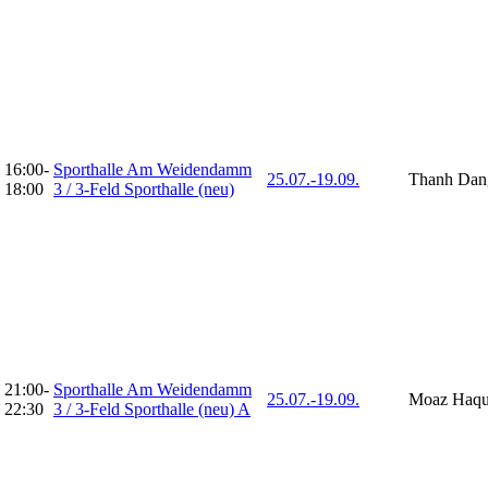
16:00-
Sporthalle Am Weidendamm
25.07.-
19.09.
Thanh Dan
18:00
3 / 3-Feld Sporthalle (neu)
21:00-
Sporthalle Am Weidendamm
25.07.-
19.09.
Moaz Haq
22:30
3 / 3-Feld Sporthalle (neu) A