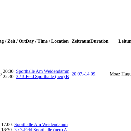
g / Zeit / Ort
Day / Time / Location
Zeitraum
Duration
Leitu
20:30-
Sporthalle Am Weidendamm
o
20.07.-
14.09.
Moaz Haq
22:30
3 / 3-Feld Sporthalle (neu) B
17:00-
Sporthalle Am Weidendamm
18:30
3 / 3-Feld Sporthalle (neu) A