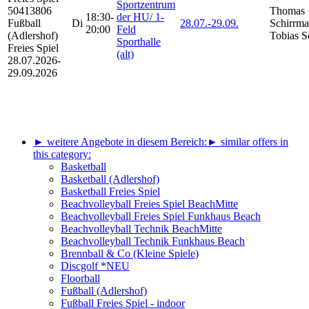
Sportzentrum
50413806
Thomas
18:30-
der HU/ 1-
Fußball
Di
28.07.-
29.09.
Schirrma
20:00
Feld
(Adlershof)
Tobias S
Sporthalle
Freies Spiel
(alt)
28.07.2026-
29.09.2026
► weitere Angebote in diesem Bereich:
► similar offers in
this category:
Basketball
Basketball (Adlershof)
Basketball Freies Spiel
Beachvolleyball Freies Spiel BeachMitte
Beachvolleyball Freies Spiel Funkhaus Beach
Beachvolleyball Technik BeachMitte
Beachvolleyball Technik Funkhaus Beach
Brennball & Co (Kleine Spiele)
Discgolf *NEU
Floorball
Fußball (Adlershof)
Fußball Freies Spiel - indoor