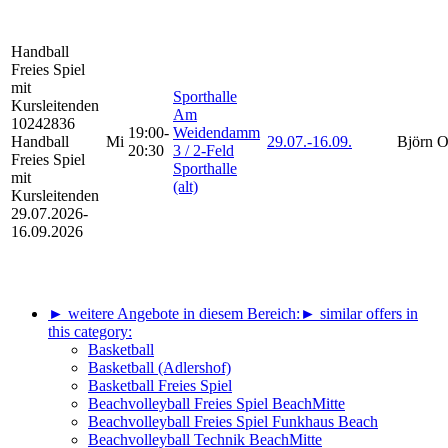
Handball
Freies Spiel
mit
Sporthalle
Kursleitenden
Am
10242836
19:00-
Weidendamm
Handball
Mi
29.07.-
16.09.
Björn O
20:30
3 / 2-Feld
Freies Spiel
Sporthalle
mit
(alt)
Kursleitenden
29.07.2026-
16.09.2026
► weitere Angebote in diesem Bereich:
► similar offers in
this category:
Basketball
Basketball (Adlershof)
Basketball Freies Spiel
Beachvolleyball Freies Spiel BeachMitte
Beachvolleyball Freies Spiel Funkhaus Beach
Beachvolleyball Technik BeachMitte