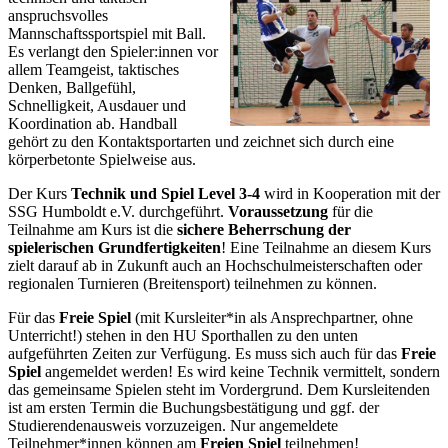
anspruchsvolles
Mannschaftssportspiel mit Ball.
Es verlangt den Spieler:innen vor
allem Teamgeist, taktisches
Denken, Ballgefühl,
Schnelligkeit, Ausdauer und
Koordination ab. Handball
gehört zu den Kontaktsportarten und zeichnet sich durch eine
körperbetonte Spielweise aus.
Der Kurs
Technik und Spiel Level 3-4
wird in Kooperation mit der
SSG Humboldt e.V. durchgeführt.
Voraussetzung
für die
Teilnahme am Kurs ist die
sichere Beherrschung der
spielerischen Grundfertigkeiten
! Eine Teilnahme an diesem Kurs
zielt darauf ab in Zukunft auch an Hochschulmeisterschaften oder
regionalen Turnieren (Breitensport) teilnehmen zu können.
Für das
Freie Spiel
(mit Kursleiter*in als Ansprechpartner, ohne
Unterricht!) stehen in den HU Sporthallen zu den unten
aufgeführten Zeiten zur Verfügung. Es muss sich auch für das
Freie
Spiel
angemeldet werden! Es wird keine Technik vermittelt, sondern
das gemeinsame Spielen steht im Vordergrund. Dem Kursleitenden
ist am ersten Termin die Buchungsbestätigung und ggf. der
Studierendenausweis vorzuzeigen. Nur angemeldete
Teilnehmer*innen können am
Freien Spiel
teilnehmen!