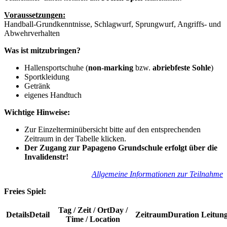
Voraussetzungen:
Handball-Grundkenntnisse, Schlagwurf, Sprungwurf, Angriffs- und
Abwehrverhalten
Was ist mitzubringen?
Hallensportschuhe (
non-marking
bzw.
abriebfeste Sohle
)
Sportkleidung
Getränk
eigenes Handtuch
Wichtige Hinweise:
Zur Einzelterminübersicht bitte auf den entsprechenden
Zeitraum in der Tabelle klicken.
Der Zugang zur Papageno Grundschule erfolgt über die
Invalidenstr!
Allgemeine Informationen zur Teilnahme
Freies Spiel:
Tag / Zeit / Ort
Day /
Details
Detail
Zeitraum
Duration
Leitun
Time / Location