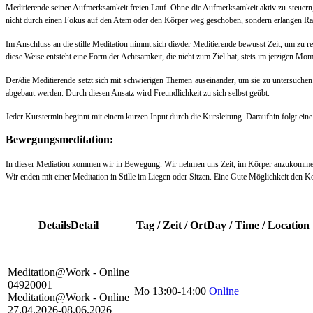
Meditierende seiner Aufmerksamkeit freien Lauf. Ohne die Aufmerksamkeit aktiv zu steuer
nicht durch einen Fokus auf den Atem oder den Körper weg geschoben, sondern erlangen Ra
Im Anschluss an die stille Meditation nimmt sich die/der Meditierende bewusst Zeit, um zu r
diese Weise entsteht eine Form der Achtsamkeit, die nicht zum Ziel hat, stets im jetzigen M
Der/die Meditierende setzt sich mit schwierigen Themen auseinander, um sie zu untersuch
abgebaut werden. Durch diesen Ansatz wird Freundlichkeit zu sich selbst geübt.
Jeder Kurstermin beginnt mit einem kurzen Input durch die Kursleitung. Daraufhin folgt ein
Bewegungsmeditation:
In dieser Mediation kommen wir in Bewegung. Wir nehmen uns Zeit, im Körper anzukommen u
Wir enden mit einer Meditation in Stille im Liegen oder Sitzen. Eine Gute Möglichkeit den K
Details
Detail
Tag / Zeit / Ort
Day / Time / Location
Meditation@Work - Online
04920001
Mo
13:00-14:00
Online
Meditation@Work - Online
27.04.2026-
08.06.2026