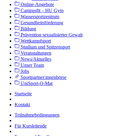
Online-Angebote
Campusfit – HU Gym
Wassersportzentrum
Gesundheitsförderung
Bildung
Prävention sexualisierter Gewalt
Wettkampfsport
Studium und Spitzensport
Veranstaltungen
News/Aktuelles
Unser Team
Jobs
Sportpartner:innenbörse
UniSport-O-Mat
Startseite
Kontakt
Teilnahmebedingungen
Für Kursleitende