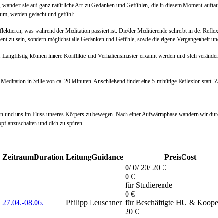
n, wandert sie auf ganz natürliche Art zu Gedanken und Gefühlen, die in diesem Moment auft
um, werden gedacht und gefühlt.
eflektieren, was während der Meditation passiert ist. Die/der Meditierende schreibt in der Ref
oment zu sein, sondern möglichst alle Gedanken und Gefühle, sowie die eigene Vergangenheit un
en. Langfristig können innere Konflikte und Verhaltensmuster erkannt werden und sich verän
e Meditation in Stille von ca. 20 Minuten. Anschließend findet eine 5-minütige Reflexion stat
nd uns im Fluss unseres Körpers zu bewegen. Nach einer Aufwärmphase wandern wir durch eine
opf anzuschalten und dich zu spüren.
Zeitraum
Duration
Leitung
Guidance
Preis
Cost
0/ 0/ 20/ 20 €
0 €
für Studierende
0 €
27.04.-
08.06.
Philipp Leuschner
für Beschäftigte HU & Koope
20 €