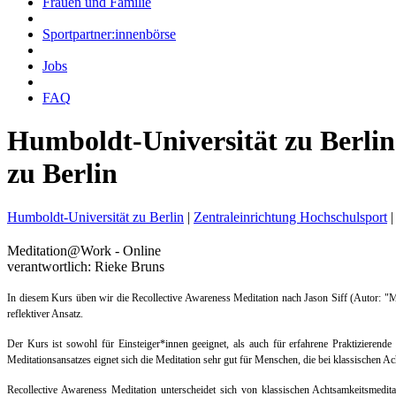
Frauen und Familie
Sportpartner:innenbörse
Jobs
FAQ
Humboldt-Universität zu Berlin
zu Berlin
Humboldt-Universität zu Berlin
|
Zentraleinrichtung Hochschulsport
|
Meditation@Work - Online
verantwortlich: Rieke Bruns
In diesem Kurs üben wir die Recollective Awareness Meditation nach Jason Siff (Autor: "Me
reflektiver Ansatz.
Der Kurs ist sowohl für Einsteiger*innen geeignet, als auch für erfahrene Praktizierend
Meditationsansatzes eignet sich die Meditation sehr gut für Menschen, die bei klassischen 
Recollective Awareness Meditation unterscheidet sich von klassischen Achtsamkeitsmedit