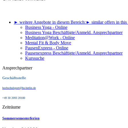
► weitere Angebote in diesem Bereich:
► similar offers in this
Business Yoga - Online
Business Yoga Beschäftigte/Anmeld. Ansprechpartner
Meditation@Work - Online
Mental Fit & Body Move
PausenExpress - Online
Pausenexpress Beschäftigte/Anmeld. Ansprechpartner
Kurssuche
Ansprechpartner
Geschäftsstelle
hochschulsport@hu-berlin.de
+49 30 2093 20180
Zeiträume
Sommersemesterferien