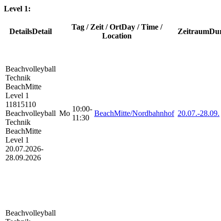
Level 1:
Tag / Zeit / Ort
Day / Time /
Details
Detail
Zeitraum
Dur
Location
Beachvolleyball
Technik
BeachMitte
Level 1
11815110
10:00-
Beachvolleyball
Mo
BeachMitte/Nordbahnhof
20.07.-
28.09.
11:30
Technik
BeachMitte
Level 1
20.07.2026-
28.09.2026
Beachvolleyball