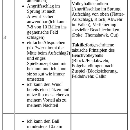
annehmen)
Volleyballtechniken
Angriffsschlag im
(Angriffsschlag im Sprung,
Sprung ist nach
Aufschlag von oben (Flatter-
Anwurf sicher
Aufschlag), Block, Abwehr
anwendbar (ich kann
im Fallen), Verfeinerung
7-8 von 10 Bällen ins
spezieller Beachtechniken
gegnerische Feld
(Poke, Thomahawk, Cut)
3
schlagen)
einfache Absprachen
Taktik
:fortgeschrittene
(zb. ?wer nimmt die
taktische Prinzipien des
Mitte beim Aufschlag?)
Beachvolleyballs
und enges
(Block-/Feldabwehr,
Spielkonzept sind mir
Folgehandlungen nach
bekannt und ich kann
Zuspiel (Blocksicherung,
sie so gut wie immer
Feldabwehr, Calls)
umsetzen
ich kann den Wind
bereits einschätzen und
nutze ihn meist eher zu
meinem Vorteil als zu
meinem Nachteil
ich kann den Ball
mindestens 10x am