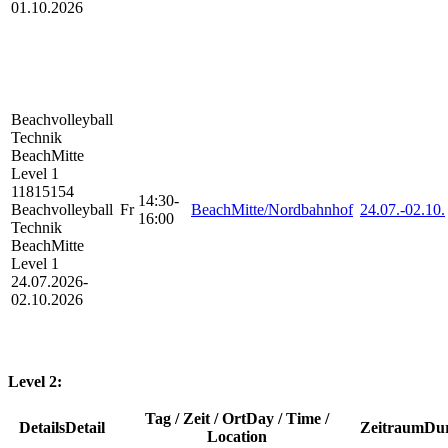
01.10.2026
Beachvolleyball
Technik
BeachMitte
Level 1
11815154
14:30-
Beachvolleyball
Fr
BeachMitte/Nordbahnhof
24.07.-
02.10.
16:00
Technik
BeachMitte
Level 1
24.07.2026-
02.10.2026
Level 2:
Tag / Zeit / Ort
Day / Time /
Details
Detail
Zeitraum
Dur
Location