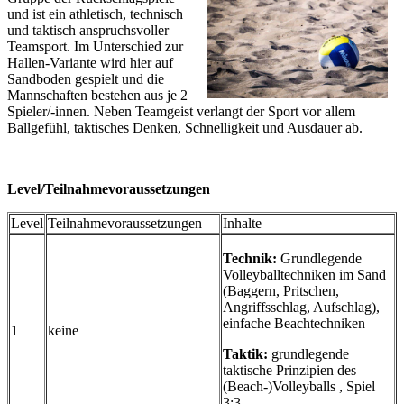
und ist ein athletisch, technisch
und taktisch anspruchsvoller
Teamsport. Im Unterschied zur
Hallen-Variante wird hier auf
Sandboden gespielt und die
Mannschaften bestehen aus je 2
Spieler/-innen. Neben Teamgeist verlangt der Sport vor allem
Ballgefühl, taktisches Denken, Schnelligkeit und Ausdauer ab.
Level/Teilnahmevoraussetzungen
Level
Teilnahmevoraussetzungen
Inhalte
Technik:
Grundlegende
Volleyballtechniken im Sand
(Baggern, Pritschen,
Angriffsschlag, Aufschlag),
einfache Beachtechniken
1
keine
Taktik:
grundlegende
taktische Prinzipien des
(Beach-)Volleyballs , Spiel
3:3