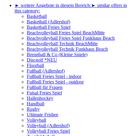
► weitere Angebote in diesem Bereich:
► similar offers in
this category:
Basketball
Basketball (Adlershof)
Basketball Freies Spiel
Beachvolleyball Freies Spiel BeachMitte
Beachvolleyball Freies Spiel Funkhaus Beach
Beachvolleyball Technik BeachMitte
Beachvolleyball Technik Funkhaus Beach
Brennball & Co (Kleine Spiele)
Discgolf *NEU
Floorball
Fußball (Adlershof)
Fußball Freies Spiel - indoor
Fußball Freies Spiel - outdoor
Fußball für Frauen
Futsal Freies Spiel
Hallenhockey
Handball
Rugby
Ultimate Frisbee
Volleyball
Volleyball (Adlershof)
Volleyball Freies Spiel