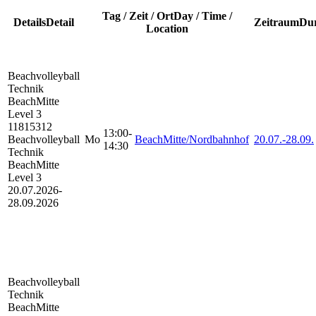
Tag / Zeit / Ort
Day / Time /
Details
Detail
Zeitraum
Dur
Location
Beachvolleyball
Technik
BeachMitte
Level 3
11815312
13:00-
Beachvolleyball
Mo
BeachMitte/Nordbahnhof
20.07.-
28.09.
14:30
Technik
BeachMitte
Level 3
20.07.2026-
28.09.2026
Beachvolleyball
Technik
BeachMitte