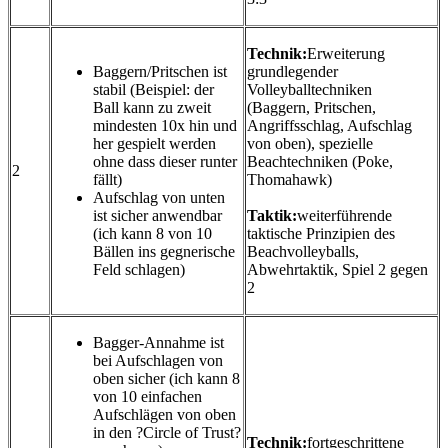
Technik:
Erweiterung
Baggern/Pritschen ist
grundlegender
stabil (Beispiel: der
Volleyballtechniken
Ball kann zu zweit
(Baggern, Pritschen,
mindesten 10x hin und
Angriffsschlag, Aufschlag
her gespielt werden
von oben), spezielle
ohne dass dieser runter
Beachtechniken (Poke,
2
fällt)
Thomahawk)
Aufschlag von unten
ist sicher anwendbar
Taktik:
weiterführende
(ich kann 8 von 10
taktische Prinzipien des
Bällen ins gegnerische
Beachvolleyballs,
Feld schlagen)
Abwehrtaktik, Spiel 2 gegen
2
Bagger-Annahme ist
bei Aufschlagen von
oben sicher (ich kann 8
von 10 einfachen
Aufschlägen von oben
in den ?Circle of Trust?
Technik:
fortgeschrittene