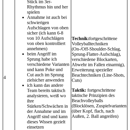
Stück im 3er-
Rhythmus hin und her
spielen
Annahme ist auch bei
schwierigen
Aufschlagen von oben
sicher (ich kann 6-8
von 10 Aufschlägen
Technik:
fortgeschrittene
von oben kontrolliert
Volleyballtechniken
annehmen)
(On-/Off-Shoulder-Schlag,
beim Angriff im
Sprung-Flatter-Aufschlag),
Sprung habe ich
verschiedene Blockarten,
verschiedene Varianten
Abwehr im Fallen einarmig),
und kann Poke und
Erweiterung spezieller
Cut auch im Sprung
Beachtechniken (Line-Shots,
4
zielsicher anwenden
Cuts)
ich kann das andere
Taktik:
fortgeschrittene
Team bereits taktisch
taktische Prinzipien des
analysieren, weiß wo
Beachvolleyballs
ihre
(Blocklösen, Zuspielvarianten
Stärken/Schwächen in
(über Kopf, flach, nach
der Annahme und im
Außen, 2. Ball angreifen)
Angriff sind und kann
dieses Wissen gezielt
einsetzen