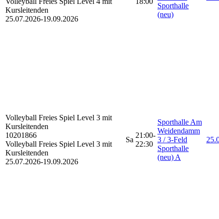
Volleyball Freies Spiel Level 4 mit
18:00
Sporthalle
Kursleitenden
(neu)
25.07.2026-
19.09.2026
Volleyball Freies Spiel
Level 3 mit
Sporthalle Am
Kursleitenden
Weidendamm
10201866
21:00-
Sa
3 / 3-Feld
25.0
Volleyball Freies Spiel Level 3 mit
22:30
Sporthalle
Kursleitenden
(neu) A
25.07.2026-
19.09.2026