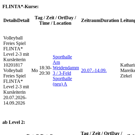
FLINTA*-Kurse:
Tag / Zeit / Ort
Day /
Details
Detail
Zeitraum
Duration
Leitun
Time / Location
Volleyball
Freies Spiel
FLINTA*
Level 2-3 mit
Sporthalle
Kursleiterin
Am
10201817
Kathari
18:30-
Weidendamm
Volleyball
Mo
20.07.-
14.09.
Mareik
20:30
3 / 3-Feld
Freies Spiel
Zirkel
Sporthalle
FLINTA*
(neu) A
Level 2-3 mit
Kursleiterin
20.07.2026-
14.09.2026
ab Level 2:
Tag / Zeit / Ort
Day /