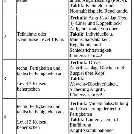
1
keine
unten, Angriffsschlag (Pos. 4).
Taktik:
Kleinfeld- und
Normalfeldspiele, Regelkunde.
Technik:
Angriffsschlag (Pos.
4) /Einer-und Doppelblock/
Aufgabe frontal von oben.
Teilnahme oder
Taktik:
Individuelle u.
2
Kenntnisse Level 1 Kurs
Mannschaftstaktiken,
Regelkunde und
Schiedsrichtertätigkeit.,
Läufersystem 4:2
Technik
:
Drive,
Angriffsschlag, Blocken und
techn. Fertigkeiten und
Zuspiel über Kopf
taktische Fähigkeiten aus
3
Taktik:
Level 2 Kursen
Abwehr-/Blockverhalten,
beherrschen
Sicherung Angriff,
Läufersystem 6:2
Technik:
Variabilitätsschulung
techn. Fertigkeiten und
und Erweiterung der techn.
taktische Fähigkeiten aus
Fertigkeiten
4
Taktik:
Läufersystem 5:1,
Level 3 Kursen
Einführung
beherrschen
Angriffskombinationen