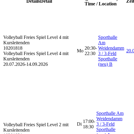
Details
Detail
Zei
Time / Location
Volleyball Freies Spiel
Level 4 mit
Sporthalle
Kursleitenden
Am
10201818
20:30-
Weidendamm
Mo
20.0
Volleyball Freies Spiel Level 4 mit
22:30
3 / 3-Feld
Kursleitenden
Sporthalle
20.07.2026-
14.09.2026
(neu) B
Sporthalle Am
Weidendamm
17:00-
Di
3 / 3-Feld
Volleyball Freies Spiel
Level 2 mit
18:30
Sporthalle
Kursleitenden