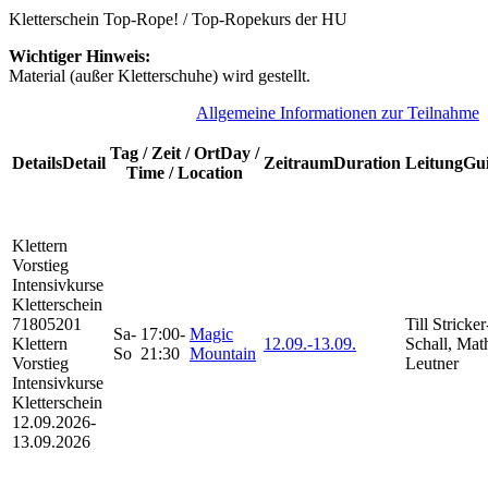
Kletterschein Top-Rope! / Top-Ropekurs der HU
Wichtiger Hinweis:
Material (außer Kletterschuhe) wird gestellt.
A
llgemeine Informationen zur Teilnahme
Tag / Zeit / Ort
Day /
Details
Detail
Zeitraum
Duration
Leitung
Gu
Time / Location
Klettern
Vorstieg
Intensivkurse
Kletterschein
71805201
Till Stricker
Sa-
17:00-
Magic
Klettern
12.09.-
13.09.
Schall, Mat
So
21:30
Mountain
Vorstieg
Leutner
Intensivkurse
Kletterschein
12.09.2026-
13.09.2026