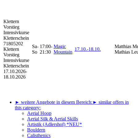
Klettern
Vorstieg
Intensivkurse
Kletterschein
71805202
Sa-
17:00-
Magic
Matthias Me
Klettern
17.10.-
18.10.
So
21:30
Mountain
Mathias Leu
Vorstieg
Intensivkurse
Kletterschein
17.10.2026-
18.10.2026
► weitere Angebote in diesem Bereich:
► similar offers in
this category:
Aerial Hoop
Aerial Silk & Aerial Skills
Artistik (Adlershof) *NEU*
Bouldern
Calisthenics