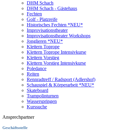
DHM Schach
DHM Schach - Gästehaus
Fechten
Golf - Platzreife
Historisches Fechten *NEU*
Improvisationstheater
Improvisationstheater Workshops
Jonglieren *NEU*
Klettern Toprope
Klettern Toprope Intensivkurse
Klettern Vorstieg
Klettern Vorstieg Intensivkurse
Poledance
Reiten
Rennradtreff / Radsport (Adlershof)
Schauspiel & Körperarbeit *NEU*
Skateboard
Trampolinturnen
Wasserspringen
Kurssuche
Ansprechpartner
Geschäftsstelle