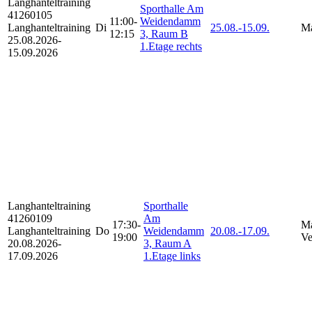
Langhanteltraining
Sporthalle Am
41260105
11:00-
Weidendamm
Langhanteltraining
Di
25.08.-
15.09.
Ma
12:15
3, Raum B
25.08.2026-
1.Etage rechts
15.09.2026
Langhanteltraining
Sporthalle
41260109
Am
17:30-
Ma
Langhanteltraining
Do
Weidendamm
20.08.-
17.09.
19:00
Ve
20.08.2026-
3, Raum A
17.09.2026
1.Etage links