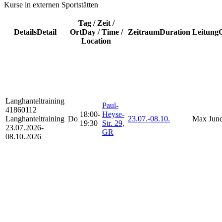
Kurse in externen Sportstätten
Tag / Zeit /
Details
Detail
Ort
Day / Time /
Zeitraum
Duration
Leitung
Location
Langhanteltraining
Paul-
41860112
18:00-
Heyse-
Langhanteltraining
Do
23.07.-
08.10.
Max Jun
19:30
Str. 29,
23.07.2026-
GR
08.10.2026