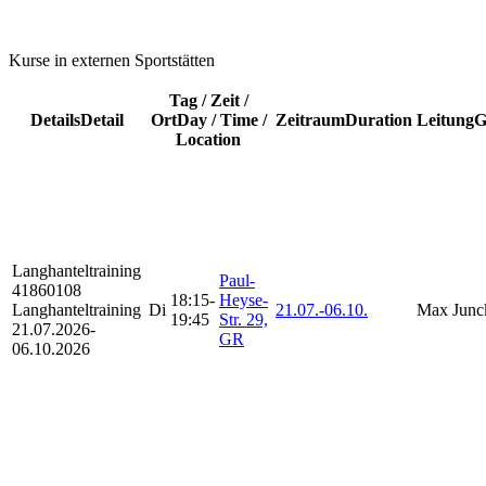
Kurse in externen Sportstätten
Tag / Zeit /
Details
Detail
Ort
Day / Time /
Zeitraum
Duration
Leitung
G
Location
Langhanteltraining
Paul-
41860108
18:15-
Heyse-
Langhanteltraining
Di
21.07.-
06.10.
Max Junc
19:45
Str. 29,
21.07.2026-
GR
06.10.2026