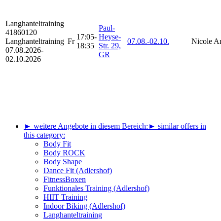
Langhanteltraining
Paul-
41860120
17:05-
Heyse-
Langhanteltraining
Fr
07.08.-
02.10.
Nicole A
18:35
Str. 29,
07.08.2026-
GR
02.10.2026
► weitere Angebote in diesem Bereich:
► similar offers in
this category:
Body Fit
Body ROCK
Body Shape
Dance Fit (Adlershof)
FitnessBoxen
Funktionales Training (Adlershof)
HIIT Training
Indoor Biking (Adlershof)
Langhanteltraining