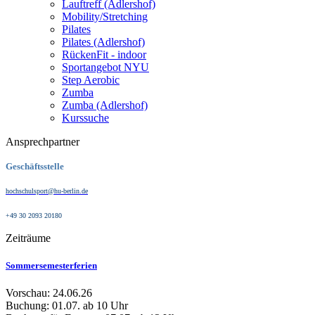
Lauftreff (Adlershof)
Mobility/Stretching
Pilates
Pilates (Adlershof)
RückenFit - indoor
Sportangebot NYU
Step Aerobic
Zumba
Zumba (Adlershof)
Kurssuche
Ansprechpartner
Geschäftsstelle
hochschulsport@hu-berlin.de
+49 30 2093 20180
Zeiträume
Sommersemesterferien
Vorschau: 24.06.26
Buchung: 01.07. ab 10 Uhr