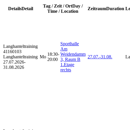
Tag / Zeit / Ort
Day /
Details
Detail
Zeitraum
Duration
Le
Time / Location
Sporthalle
Langhanteltraining
Am
41160103
18:30-
Weidendamm
Langhanteltraining
Mo
27.07.-
31.08.
La
20:00
3, Raum B
27.07.2026-
1.Etage
31.08.2026
rechts