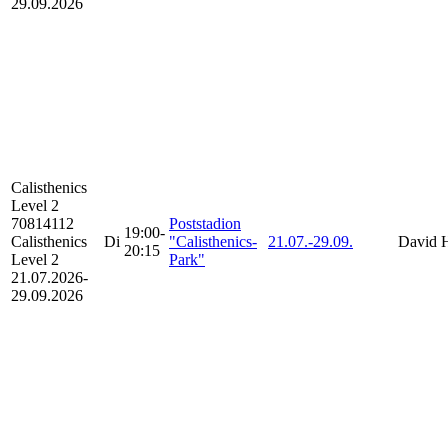
29.09.2026
Calisthenics
Level 2
70814112
Poststadion
19:00-
Calisthenics
Di
"Calisthenics-
21.07.-
29.09.
David 
20:15
Level 2
Park"
21.07.2026-
29.09.2026