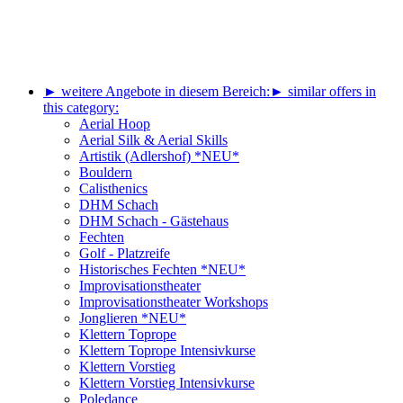
► weitere Angebote in diesem Bereich:
► similar offers in
this category:
Aerial Hoop
Aerial Silk & Aerial Skills
Artistik (Adlershof) *NEU*
Bouldern
Calisthenics
DHM Schach
DHM Schach - Gästehaus
Fechten
Golf - Platzreife
Historisches Fechten *NEU*
Improvisationstheater
Improvisationstheater Workshops
Jonglieren *NEU*
Klettern Toprope
Klettern Toprope Intensivkurse
Klettern Vorstieg
Klettern Vorstieg Intensivkurse
Poledance