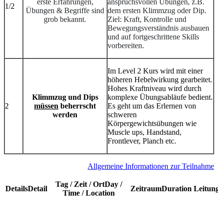
erste Erfahrungen,
anspruchsvollen Übungen, z.B.
1/2
Übungen & Begriffe sind
dem ersten Klimmzug oder Dip.
grob bekannt.
Ziel: Kraft, Kontrolle und
Bewegungsverständnis ausbauen
und auf fortgeschrittene Skills
vorbereiten.
Im Level 2 Kurs wird mit einer
höheren Hebelwirkung gearbeitet.
Hohes Kraftniveau wird durch
Klimmzug und Dips
komplexe Übungsabläufe bedient.
2
müssen
beherrscht
Es geht um das Erlernen von
werden
schweren
Körpergewichtsübungen wie
Muscle ups, Handstand,
Frontlever, Planch etc.
A
llgemeine Informationen zur Teilnahme
Tag / Zeit / Ort
Day /
Details
Detail
Zeitraum
Duration
Leitun
Time / Location