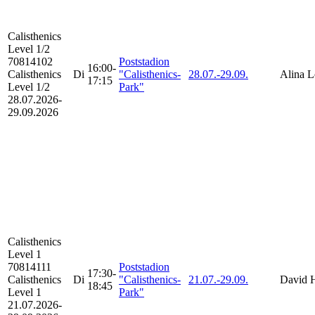
Calisthenics
Level 1/2
70814102
Poststadion
16:00-
Calisthenics
Di
"Calisthenics-
28.07.-
29.09.
Alina L
17:15
Level 1/2
Park"
28.07.2026-
29.09.2026
Calisthenics
Level 1
70814111
Poststadion
17:30-
Calisthenics
Di
"Calisthenics-
21.07.-
29.09.
David 
18:45
Level 1
Park"
21.07.2026-