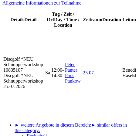
A
llgemeine Informationen zur Teilnahme
Tag / Zeit /
Details
Detail
Ort
Day / Time /
Zeitraum
Duration
Leitu
Location
Discgolf *NEU
Schnupperworkshop
Peter
10835107
12:00-
Panter
Benedi
Sa
25.07.
Discgolf *NEU
14:30
Park
Hasels
Schnupperworkshop
Pankow
25.07.2026
► weitere Angebote in diesem Bereich:
► similar offers in
this category:
Basketball