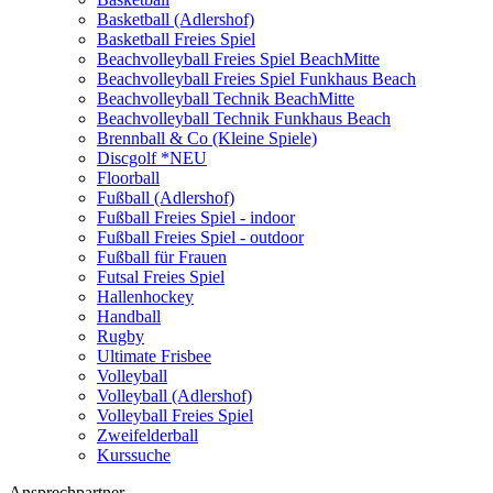
Basketball (Adlershof)
Basketball Freies Spiel
Beachvolleyball Freies Spiel BeachMitte
Beachvolleyball Freies Spiel Funkhaus Beach
Beachvolleyball Technik BeachMitte
Beachvolleyball Technik Funkhaus Beach
Brennball & Co (Kleine Spiele)
Discgolf *NEU
Floorball
Fußball (Adlershof)
Fußball Freies Spiel - indoor
Fußball Freies Spiel - outdoor
Fußball für Frauen
Futsal Freies Spiel
Hallenhockey
Handball
Rugby
Ultimate Frisbee
Volleyball
Volleyball (Adlershof)
Volleyball Freies Spiel
Zweifelderball
Kurssuche
Ansprechpartner