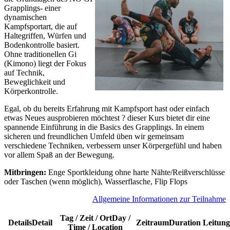
Grapplings- einer
dynamischen
Kampfsportart, die auf
Haltegriffen, Würfen und
Bodenkontrolle basiert.
Ohne traditionellen Gi
(Kimono) liegt der Fokus
auf Technik,
Beweglichkeit und
Körperkontrolle.
Egal, ob du bereits Erfahrung mit Kampfsport hast oder einfach
etwas Neues ausprobieren möchtest ? dieser Kurs bietet dir eine
spannende Einführung in die Basics des Grapplings. In einem
sicheren und freundlichen Umfeld üben wir gemeinsam
verschiedene Techniken, verbessern unser Körpergefühl und haben
vor allem Spaß an der Bewegung.
Mitbringen:
Enge Sportkleidung ohne harte Nähte/Reißverschlüsse
oder Taschen (wenn möglich), Wasserflasche, Flip Flops
A
llgemeine Informationen zur Teilnahme
Tag / Zeit / Ort
Day /
Details
Detail
Zeitraum
Duration
Leitung
Time / Location