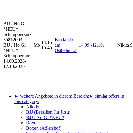
BJJ / No Gi
*NEU*
Schnupperkurs
35812003
Boxfabrik
14:15-
BJJ / No Gi
Mo
am
14.09.-
12.10.
Nikita S
15:45
*NEU*
Ostbahnhof
Schnupperkurs
14.09.2026-
12.10.2026
► weitere Angebote in diesem Bereich:
► similar offers in
this category:
Aikido
BJJ (Brazilian Jiu-Jitsu)
BJJ / No Gi *NEU*
Boxen
Boxen (Adlershof)