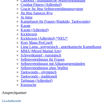
Capoeira - brasilianische Selbstverteidigung
Combat Fitness (Adlershof)
Gracie Jiu Jitsu Selbstverteidigungssystem
Jiu Jitsu Sanuces Ryu
Ju Jutsu
Kampfsport für Frauen (Hapkido, Taekwondo)
Karate
Karate (Adlershof)
Kickboxen
Kickboxen (Adlershof) *NEU*
Krav Maga ProCon®
Lima Lama...polynesisch - amerikanische Kampfkunst
MMA (Mixed Martial Arts)
Schwertkampf - europäisch
Selbstverteidigung für Frauen
Selbstverteidigung mit Alltagsgegenständen
Selbstverteidigung ohne Waffen
Taekwondo - olympisch
Taekwondo - traditionell
Taijiquan (Adlershof)
Kurssuche
Ansprechpartner
Geschäftsstelle