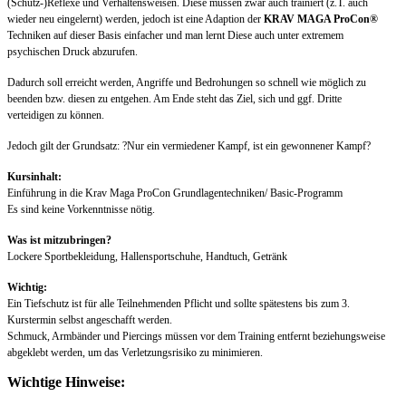
(Schutz-)Reflexe und Verhaltensweisen. Diese müssen zwar auch trainiert (z.T. auch
wieder neu eingelernt) werden, jedoch ist eine Adaption der
KRAV MAGA ProCon®
Techniken auf dieser Basis einfacher und man lernt Diese auch unter extremem
psychischen Druck abzurufen.
Dadurch soll erreicht werden, Angriffe und Bedrohungen so schnell wie möglich zu
beenden bzw. diesen zu entgehen. Am Ende steht das Ziel, sich und ggf. Dritte
verteidigen zu können.
Jedoch gilt der Grundsatz: ?Nur ein vermiedener Kampf, ist ein gewonnener Kampf?
Kursinhalt:
Einführung in die Krav Maga ProCon Grundlagentechniken/ Basic-Programm
Es sind keine Vorkenntnisse nötig.
Was ist mitzubringen?
Lockere Sportbekleidung, Hallensportschuhe, Handtuch, Getränk
Wichtig:
Ein Tiefschutz ist für alle Teilnehmenden Pflicht und sollte spätestens bis zum 3.
Kurstermin selbst angeschafft werden.
Schmuck, Armbänder und Piercings müssen vor dem Training entfernt beziehungsweise
abgeklebt werden, um das Verletzungsrisiko zu minimieren.
Wichtige Hinweise: