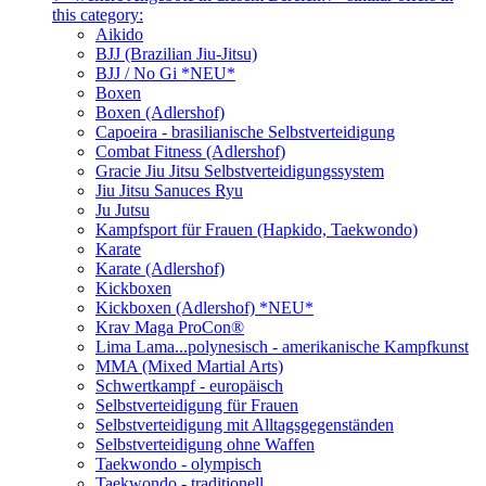
this category:
Aikido
BJJ (Brazilian Jiu-Jitsu)
BJJ / No Gi *NEU*
Boxen
Boxen (Adlershof)
Capoeira - brasilianische Selbstverteidigung
Combat Fitness (Adlershof)
Gracie Jiu Jitsu Selbstverteidigungssystem
Jiu Jitsu Sanuces Ryu
Ju Jutsu
Kampfsport für Frauen (Hapkido, Taekwondo)
Karate
Karate (Adlershof)
Kickboxen
Kickboxen (Adlershof) *NEU*
Krav Maga ProCon®
Lima Lama...polynesisch - amerikanische Kampfkunst
MMA (Mixed Martial Arts)
Schwertkampf - europäisch
Selbstverteidigung für Frauen
Selbstverteidigung mit Alltagsgegenständen
Selbstverteidigung ohne Waffen
Taekwondo - olympisch
Taekwondo - traditionell