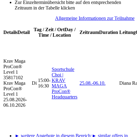
Zur Einzelterminübersicht bitte auf den entsprechenden
Zeitraum in der Tabelle klicken
A
llgemeine Informationen zur Teilnahme
Tag / Zeit / Ort
Day /
Details
Detail
Zeitraum
Duration
Leitung
Time / Location
Krav Maga
ProCon®
Sportschule
Level 1
Choi |
35817102
15:00-
KRAV
Krav Maga
Di
25.08.-
06.10.
Diana Ra
16:30
MAGA
ProCon®
ProCon®
Level 1
Headquarters
25.08.2026-
06.10.2026
► weitere Angebote in diesem Bereich:
► similar offers in