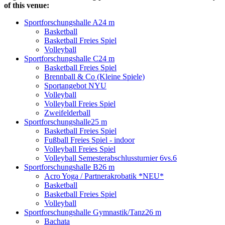
of this venue:
Sportforschungshalle A
24 m
Basketball
Basketball Freies Spiel
Volleyball
Sportforschungshalle C
24 m
Basketball Freies Spiel
Brennball & Co (Kleine Spiele)
Sportangebot NYU
Volleyball
Volleyball Freies Spiel
Zweifelderball
Sportforschungshalle
25 m
Basketball Freies Spiel
Fußball Freies Spiel - indoor
Volleyball Freies Spiel
Volleyball Semesterabschlussturnier 6vs.6
Sportforschungshalle B
26 m
Acro Yoga / Partnerakrobatik *NEU*
Basketball
Basketball Freies Spiel
Volleyball
Sportforschungshalle Gymnastik/Tanz
26 m
Bachata