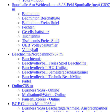
Yoga - indoor
Sporthalle Am Weidendamm 3 / 3-Feld Sporthalle (neu) C
697
m
Badminton
Badminton Beschäftigte
Badminton Freies Spiel
Fechten
Gesellschaftstanz
Tischtennis
Tischtennis Freies Spiel
UEB Volleyballturnier
Volleyball
BeachMitte/Nordbahnhof
757 m
Beachtennis
Beachvolleyball Freies Spiel BeachMitte
Beachvolleyball HU-Uniliga
Beachvolleyball Semesterabschlussturnier
Beachvolleyball Technik BeachMitte
Padel
Online
768 m
Business Yoga - Online
Meditation@Work - Online
PausenExpress - Online
BGF Campus Mitte I
985 m
Business Yoga Beschäftigte/Anmeld. Ansprechpartner