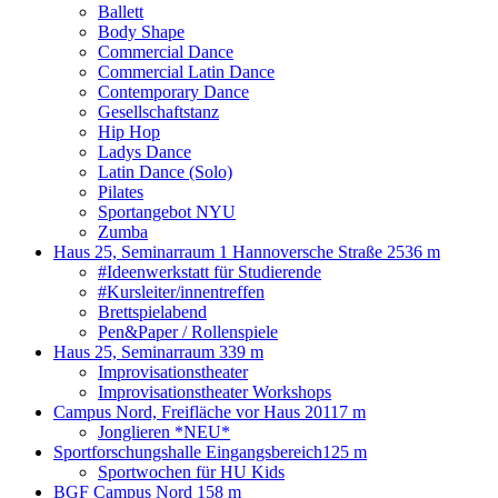
Ballett
Body Shape
Commercial Dance
Commercial Latin Dance
Contemporary Dance
Gesellschaftstanz
Hip Hop
Ladys Dance
Latin Dance (Solo)
Pilates
Sportangebot NYU
Zumba
Haus 25, Seminarraum 1 Hannoversche Straße 25
36 m
#Ideenwerkstatt für Studierende
#Kursleiter/innentreffen
Brettspielabend
Pen&Paper / Rollenspiele
Haus 25, Seminarraum 3
39 m
Improvisationstheater
Improvisationstheater Workshops
Campus Nord, Freifläche vor Haus 20
117 m
Jonglieren *NEU*
Sportforschungshalle Eingangsbereich
125 m
Sportwochen für HU Kids
BGF Campus Nord
158 m