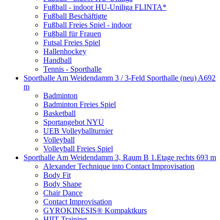
Fußball - indoor HU-Uniliga FLINTA*
Fußball Beschäftigte
Fußball Freies Spiel - indoor
Fußball für Frauen
Futsal Freies Spiel
Hallenhockey
Handball
Tennis - Sporthalle
Sporthalle Am Weidendamm 3 / 3-Feld Sporthalle (neu) A
692
m
Badminton
Badminton Freies Spiel
Basketball
Sportangebot NYU
UEB Volleyballturnier
Volleyball
Volleyball Freies Spiel
Sporthalle Am Weidendamm 3, Raum B 1.Etage rechts
693 m
Alexander Technique into Contact Improvisation
Body Fit
Body Shape
Chair Dance
Contact Improvisation
GYROKINESIS® Kompaktkurs
HIIT Training