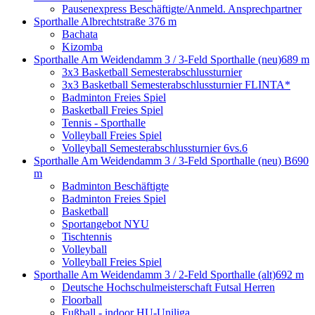
Pausenexpress Beschäftigte/Anmeld. Ansprechpartner
Sporthalle Albrechtstraße
376 m
Bachata
Kizomba
Sporthalle Am Weidendamm 3 / 3-Feld Sporthalle (neu)
689 m
3x3 Basketball Semesterabschlussturnier
3x3 Basketball Semesterabschlussturnier FLINTA*
Badminton Freies Spiel
Basketball Freies Spiel
Tennis - Sporthalle
Volleyball Freies Spiel
Volleyball Semesterabschlussturnier 6vs.6
Sporthalle Am Weidendamm 3 / 3-Feld Sporthalle (neu) B
690
m
Badminton Beschäftigte
Badminton Freies Spiel
Basketball
Sportangebot NYU
Tischtennis
Volleyball
Volleyball Freies Spiel
Sporthalle Am Weidendamm 3 / 2-Feld Sporthalle (alt)
692 m
Deutsche Hochschulmeisterschaft Futsal Herren
Floorball
Fußball - indoor HU-Uniliga